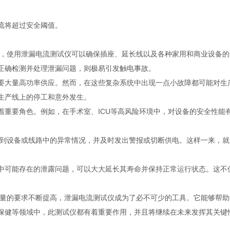
流将超过安全阈值。
所中，使用泄漏电流测试仪可以确保插座、延长线以及各种家用和商业设备
正确检测并处理泄漏问题，则极易引发触电事故。
需要大量高功率供应。然而，在这些复杂系统中出现一点小故障都可能对生
生产线上的停工和意外发生。
着重要角色。例如，在手术室、ICU等高风险环境中，对设备的安全性
检测到设备或线路中的异常情况，并及时发出警报或切断供电。这样一来，
路中可能存在的泄露问题，可以大大延长其寿命并保持正常运行状态。这不
量的要求不断提高，泄漏电流测试仪成为了必不可少的工具。它能够帮助
保健等领域中，此测试仪都有着重要作用，并且将继续在未来发挥其关键