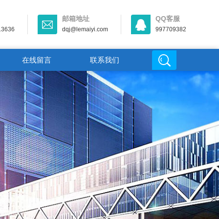
邮箱地址
QQ客服
13636
dqj@lemaiyi.com
997709382
在线留言
联系我们