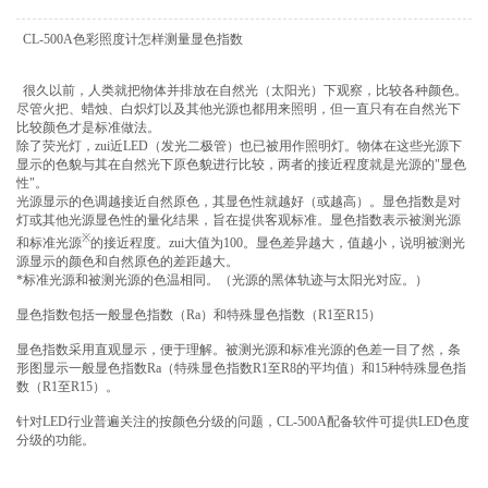
CL-500A色彩照度计怎样测量显色指数
很久以前，人类就把物体并排放在自然光（太阳光）下观察，比较各种颜色。
尽管火把、蜡烛、白炽灯以及其他光源也都用来照明，但一直只有在自然光下
比较颜色才是标准做法。
除了荧光灯，zui近LED（发光二极管）也已被用作照明灯。物体在这些光源下
显示的色貌与其在自然光下原色貌进行比较，两者的接近程度就是光源的"显色
性"。
光源显示的色调越接近自然原色，其显色性就越好（或越高）。显色指数是对
灯或其他光源显色性的量化结果，旨在提供客观标准。显色指数表示被测光源
※
和标准光源
的接近程度。zui大值为100。显色差异越大，值越小，说明被测光
源显示的颜色和自然原色的差距越大。
*标准光源和被测光源的色温相同。（光源的黑体轨迹与太阳光对应。）
显色指数包括一般显色指数（Ra）和特殊显色指数（R1至R15）
显色指数采用直观显示，便于理解。被测光源和标准光源的色差一目了然，条
形图显示一般显色指数Ra（特殊显色指数R1至R8的平均值）和15种特殊显色指
数（R1至R15）。
针对LED行业普遍关注的按颜色分级的问题，CL-500A配备软件可提供LED色度
分级的功能。