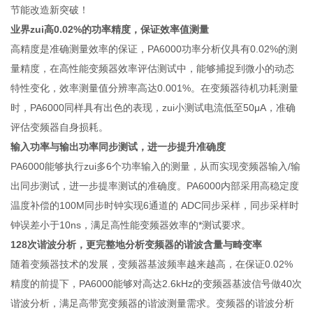
节能改造新突破！
业界zui高
0.02%
的功率精度，保证效率值测量
高精度是准确测量效率的保证，PA6000功率分析仪具有0.02%的测
量精度，在高性能变频器效率评估测试中，能够捕捉到微小的动态
特性变化，效率测量值分辨率高达0.001%。在变频器待机功耗测量
时，PA6000同样具有出色的表现，zui小测试电流低至50μA，准确
评估变频器自身损耗。
输入功率与输出功率同步测试，进一步提升准确度
PA6000能够执行zui多6个功率输入的测量，从而实现变频器输入/输
出同步测试，进一步提率测试的准确度。PA6000内部采用高稳定度
温度补偿的100M同步时钟实现6通道的 ADC同步采样，同步采样时
钟误差小于10ns，满足高性能变频器效率的*测试要求。
128
次谐波分析，更完整地分析变频器的谐波含量与畸变率
随着变频器技术的发展，变频器基波频率越来越高，在保证0.02%
精度的前提下，PA6000能够对高达2.6kHz的变频器基波信号做40次
谐波分析，满足高带宽变频器的谐波测量需求。变频器的谐波分析