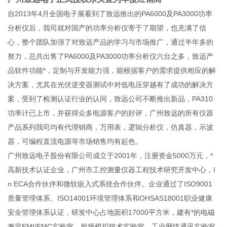
自2013年4月全国电子展看到了致远推出的PA6000及PA3000功率
分析仪后，我司就对国产的功率分析仪寄于了期望，也充满了信
心，整个团队加强了对致远产品的学习与市场推广，通过半年多的
努力，总共出售了PA6000及PA3000功率分析仪六台之多，致远产
品软件功能*，定制与开发能力强，能根据客户的需求提供相应的解
决方案，尤其在光伏逆变器测试中对低电压穿越有了成功的解决方
案，受到了检测认证行业的认同，致远公司不断推出新品，PA310
功率计已上市，并获得众多电源客户的好评，广州致远的所有仪器
产品系列我司均有代理销商，万用表，逻辑分析仪，仿真器，示波
器，可编程直流电源等市场销售均有起色。
广州致远电子股份有限公司成立于2001年，注册资金5000万元，*
高新技术认证企业，广州市工控测量仪器工程技术研究开发中心，I
n ECA合作伙伴和微软嵌入式系统合作伙伴。企业通过了ISO9001
质量管理体系、ISO14001环境管理体系和OHSAS18001职业健康
安全管理体系认证，研发中心占地面积17000平方米，建有*的电磁
兼容EMI/EMC实验室、射频模拟技术实验室、工业网络通讯实验室