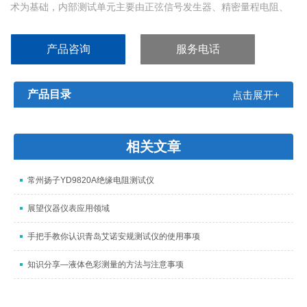
术为基础，内部测试单元主要由正弦信号发生器、精密量程电阻、
鉴相器和高精度A/D转换器组成。仪器的所有控制、测量、计算和显
示均在MPU的控制下进行。这种构成使仪器达到了精度高、量程
产品咨询
服务电话
宽、速度快、稳定性好的特点。
产品目录
点击展开+
相关文章
常州扬子YD9820A绝缘电阻测试仪
展望仪器仪表应用领域
手把手教你认识青岛艾诺安规测试仪的使用事项
知识分享—液体色彩测量的方法与注意事项