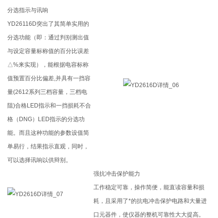
分选指示与讯响
YD26116D突出了其简单实用的
分选功能（即：通过判别测出值
与设定容量标称值的百分比误差
△%来实现），能根据电容标称
值预置百分比偏差,并具有一挡容
量(2612系列三档容量，三档电
阻)合格LED指示和一挡损耗不合
格（DNG）LED指示的分选功
能。而且这种功能的参数设值简
单易行，结果指示直观，同时，
可以选择讯响以供辩别。
强抗冲击保护能力
工作稳定可靠，操作简便，能直读容量和损
耗，且采用了*的抗电冲击保护电路和大量进
口元器件，使仪器的整机可靠性大大提高。