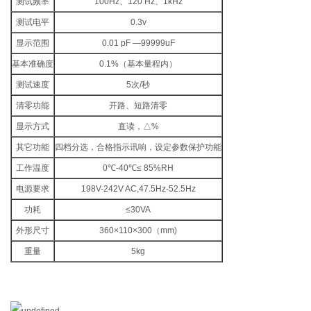
测试频率
100Hz、120 Hz、1kHz
测试电平
0.3v
显示范围
0.01 pF —99999uF
基本准确度
0.1%（基本量程内）
测试速度
5次/秒
清零功能
开路、短路清零
显示方式
直读，△%
其它功能
四档分选，合格指示讯响，设定参数保护功能
工作温度
0℃-40℃≤ 85%RH
电源要求
198V-242V AC,47.5Hz-52.5Hz
功耗
≤30VA
外形尺寸
360×110×300（mm)
重量
5kg