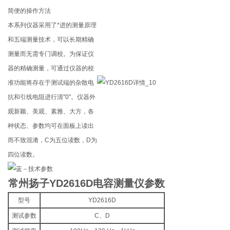
简便的操作方法
本系列仪器采用了*进的测量原理
和五端测量技术，可以长期精确
测量而无需专门调校。为保证仪
器的精确测量，可通过仪器的校
准功能将存在于测试端的杂散电
抗和引线电阻进行清"0"。仪器外
观新颖、美观、素雅、大方，各
种状态、参数均可在面板上读出
而不致混淆，C为五位读数，D为
四位读数。
常州扬子YD2616D电容测量仪
参数
型号
YD2616D
测试参数
C、D