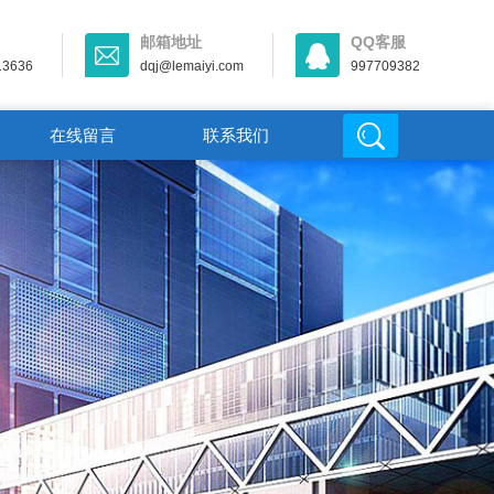
邮箱地址
QQ客服
13636
dqj@lemaiyi.com
997709382
在线留言
联系我们