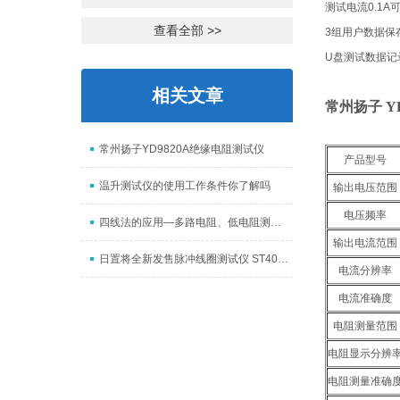
测试电流0.1A
查看全部 >>
3组用户数据保
U盘测试数据记
相关文章
常州扬子 Y
常州扬子YD9820A绝缘电阻测试仪
产品型号
温升测试仪的使用工作条件你了解吗
输出电压范围
电压频率
四线法的应用—多路电阻、低电阻测试哪个更适合？
输出电流范围
日置将全新发售脉冲线圈测试仪 ST4030
电流分辨率
电流准确度
电阻测量范围
电阻显示分辨
电阻测量准确