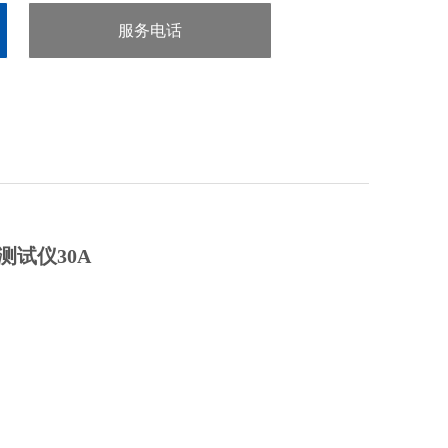
服务电话
：0755-29413636
阻测试仪
​30A