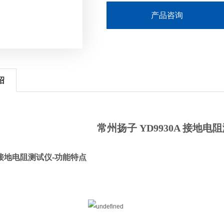
产品咨询
绍
常州扬子 YD9930A 接地电
A接地电阻测试仪-功能
特点