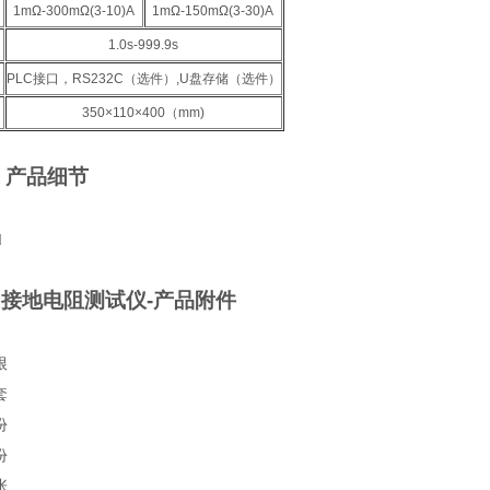
1mΩ-300mΩ(3-10)A
1mΩ-150mΩ(3-30)A
1.0s-999.9s
PLC接口，RS232C（选件）,U盘存储（选件）
350×110×400（mm)
A 产品细节
0A接地电阻测试仪-产品附件
根
套
份
份
张