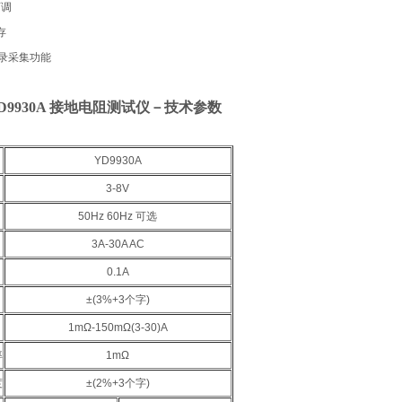
可调
存
录采集功能
D9930A 接地电阻测试仪
－技术参数
YD9930A
3-8V
50Hz 60Hz 可选
3A-30A AC
0.1A
±(3%+3个字)
1mΩ-150mΩ(3-30)A
率
1mΩ
度
±(2%+3个字)