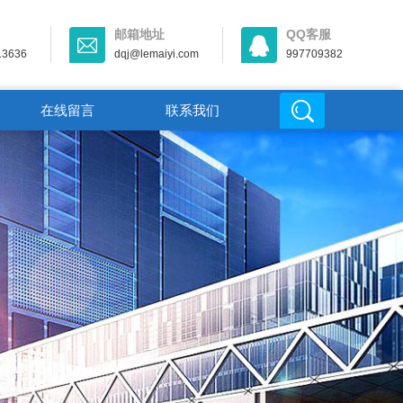
邮箱地址
QQ客服
13636
dqj@lemaiyi.com
997709382
在线留言
联系我们