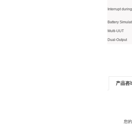
Interrupt during
Battery Simulat
Multi-UUT
Dual-Output
产品咨
您的