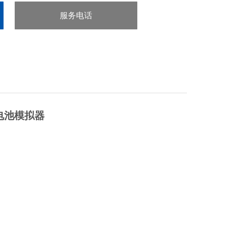
服务电话
：0755-29413636
2电池模拟器