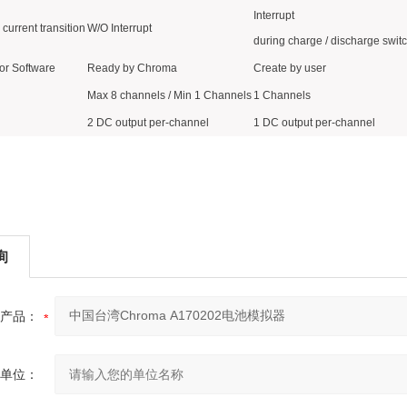
Interrupt
 current transition
W/O Interrupt
during charge / discharge swit
or Software
Ready by Chroma
Create by user
Max 8 channels / Min 1 Channels
1 Channels
2 DC output per-channel
1 DC output per-channel
询
产品：
单位：