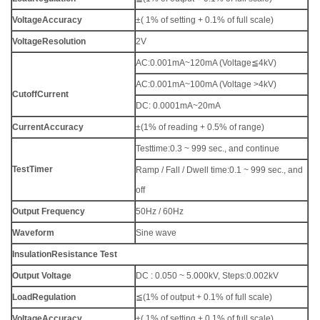
Voltage
Accuracy
±( 1% of setting + 0.1% of full scale)
Voltage
Resolution
2V
AC:0.001mA~120mA (Voltage≦4kV)
AC:0.001mA~100mA (Voltage >4kV)
Cuto
ff
Current
DC: 0.0001mA~20mA
Current
Accuracy
±(1% of reading + 0.5% of range)
Testtime:0.3 ~ 999 sec., and continue
Test
Timer
Ramp / Fall / Dwell time:0.1 ~ 999 sec., and
off
Output Frequency
50Hz / 60Hz
Waveform
Sine wave
Insulation
Resistance Test
Output Voltage
DC : 0.050 ~ 5.000kV, Steps:0.002kV
Load
Regulation
≦(1% of output + 0.1% of full scale)
Voltage
Accuracy
±( 1% of setting + 0.1% of full scale)