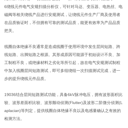
6绕线元件电气安规扫描分析仪，可针对马达、变压器、电热丝、电
磁阀等相关绕线产品进行安规测试，让绕线元件生产厂商及使用者
在品质验证时，不但拥有可靠的测试品质，能更有效率为产品品质
把关。
线圈自体绝缘不良通常是造成线圈于使用环境中发生层间短路、跨
线短路、出脚短路之根源。其形成原因可能源于初始设计不良、加
工制程不良，或绝缘材料之劣化等所引起，故在电气安规测试制程
中加入线圈层间短路测试，即可多组绕组一次扫描测试完成，进一
步的提升绕线元件品质。
19036结合层间短路测试功能，具备6kV脉冲电压，拥有波形面积比
较、波形差面积比较、波形颤动侦测(Flutter)及波形二阶微分侦测(L
aplacian)等判定，提供线圈自体绝缘不良以及电感量确认之有效的
检测方法。