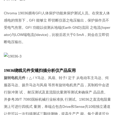
Chroma 19036拥有GFI人体保护功能来保护测试人员。在突发人体
感电的情形下，GFI 能够立 即切断仪器之电压输出，保护操作员不
受电气伤害。GFI 功能以侦测从地端(Earth GND)流回 之电流(Ioper
ator)与LOW端电流(Idevice)，比较后若大于0.5mA，则会在立即切
断电压输出。
19036绕线元件安规扫描分析仪产品应用
旋转电机元件：
△ / Y马达、风扇、转子/ 定子 从电动车主马达、伺
服器马达、扬升马达与风扇 等所有旋转电机类产品，其制程中会进
行脉冲测 试 、耐压测试及直流阻抗量测等测试来确保产 品品质。
并参考JB/T 7080国标机械行业标准执 行测试。19036之直流电阻量
测上可进行四线式 量测，单端点包含Drive和Sense共10组独立通道
让您可以一次扫描测试三颗待测物，提高生产产 能。每个通道可分