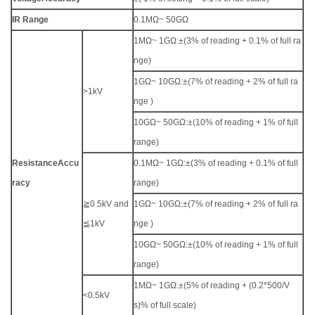
IR Range
0.1MΩ~ 50GΩ
1MΩ~ 1GΩ:±(3% of reading + 0.1% of full ra
nge)
1GΩ~ 10GΩ:±(7% of reading + 2% of full ra
>1kV
nge )
10GΩ~ 50GΩ:±(10% of reading + 1% of full
range)
Resistance
Accu
0.1MΩ~ 1GΩ:±(3% of reading + 0.1% of full
racy
range)
≧0.5kV and
1GΩ~ 10GΩ:±(7% of reading + 2% of full ra
≦1kV
nge )
10GΩ~ 50GΩ:±(10% of reading + 1% of full
range)
1MΩ~ 1GΩ:±(5% of reading + (0.2*500/V
<0.5kV
s)% of full scale)