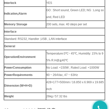
Interlock
YES
GO : Short sound, Green LED; NG : Long so
Indication,
Alarm
und, Red LED
Memory Storage
200 sets, max. 40 steps per set
Interface
Standard: RS232, Handler ,USB , LAN interface
General
Temperature:0℃~ 45℃, Humidity: 15% to 9
Operation
Environment
5% R.H@≦40℃
Power
Consumption
No Load: <150W ; Rated Load: <1000W
Power
Requirements
90 ~ 264Vac, 47 ~ 63Hz
428×177×500mm / 16.850 x 6.969 x 19.685
Dimension (W
×
H
×
D)
inch
Weight
26kg / 57.32 lbs