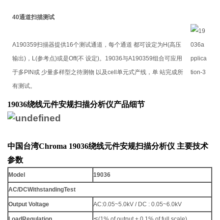
40通道扫描测试
A190359扫描器提供16个测试通道，每个通道 都可设定为H(高压
输出)，L(参考点)或是Off(不 设定)。19036与A190359组合可应用
于多PIN或 少量多样型之待测物 以及cell单元式产线，单 站完成所
有测试。
19036绕线元件安规扫描分析仪产品细节
中国台湾Chroma 19036绕线元件安规扫描分析仪
​ 主要技术
参数
Model
19036
AC/DC
Withstanding
Test
Output Voltage
AC:0.05~5.0kV / DC : 0.05~6.0kV
Load
Regulation
≦(1% of output + 0.1% of full scale)