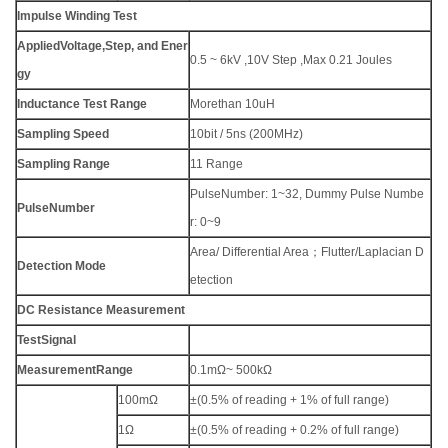
Impulse Winding Test
Applied
Voltage,
Step, and Ener
0.5 ~ 6kV ,10V Step ,Max 0.21 Joules
gy
Inductance Test Range
Morethan 10uH
Sampling Speed
10bit / 5ns (200MHz)
Sampling Range
11 Range
PulseNumber: 1~32, Dummy Pulse Numbe
Pulse
Number
r: 0~9
Area/ Differential Area；Flutter/Laplacian D
Detection Mode
etection
DC Resistance Measurement
Test
Signal
Measurement
Range
0.1mΩ~ 500kΩ
100mΩ
±(0.5% of reading + 1% of full range)
1Ω
±(0.5% of reading + 0.2% of full range)