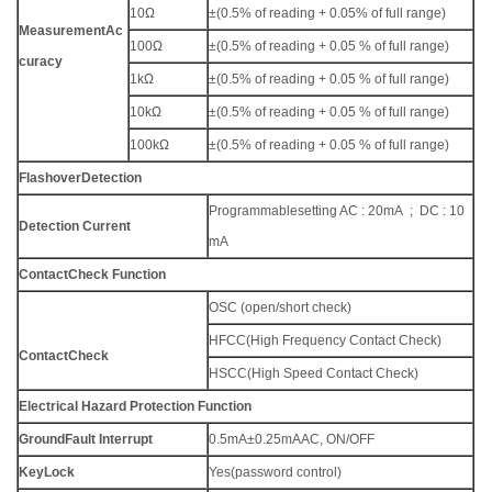
10Ω
±(0.5% of reading + 0.05% of full range)
Measurement
Ac
100Ω
±(0.5% of reading + 0.05 % of full range)
curacy
1kΩ
±(0.5% of reading + 0.05 % of full range)
10kΩ
±(0.5% of reading + 0.05 % of full range)
100kΩ
±(0.5% of reading + 0.05 % of full range)
Flashover
Detection
Programmablesetting AC : 20mA ; DC : 10
Detection Current
mA
Contact
Check Function
OSC (open/short check)
HFCC(High Frequency Contact Check)
Contact
Check
HSCC(High Speed Contact Check)
Electrical Hazard Protection Function
Ground
Fault Interrupt
0.5mA±0.25mAAC, ON/OFF
Key
Lock
Yes(password control)