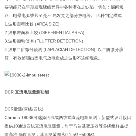
要功能乃在早期发现绕线元件中各种潜在之缺陷，例如：层间短
路、电晕电弧或甚至是不 易发觉之部分放电等。 四种判定模式
1.波形面积比较 (AREA SIZE)
2.波形差面积比较 (DIFFERENTIAL AREA)
3.波形颤动侦测 (FLUTTER DETECTION)
4.波形二阶微分侦测 (LAPLACIAN DETECTION), 以二阶微分演
算，有效侦测出因电气放电造成之波形不连续现象。
DCR 直流电阻量测功能
DCR量测(两线/四线)
Chroma 19036可选择四线或两线式直流电阻量测，新型式设计接口
提供10通道四线直流电阻测量，对于马达及变压器等多绕组样品提
供高准 确度量测，其量测范围从0.1mΩ ~500kΩ。