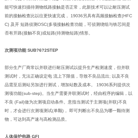
能可快速扫描待测物线路接触是否正常，此新技术可以让耐压测试
前的接触检查比以往更快速完成， 19036另具有高频接触检查(HFC
C) 及开 短路侦测OSC(多项接触检查功能，可侦测绕组与铁芯间是
否有开路(接触不良)或短路(待测物短路)情形。
次测项功能 SUB?6?2STEP
部分生产厂商常以并联进行耐压测试以提升生产检测速度，但并联
测试时，无法正确设定电 流上下限值，导致不良品流出; 以及不良
品需至后测站另加进行测试，增加站数及成本。 19036系列提供次
测项功能(sub-step)。当生产需要并联测试时，经由程序的编辑，以
不良 (Fail)做为次测项启动条件。意指当测试于主测项(并联)不良
时，才会进行次测项测试(单颗)， 即可判断出不良品为哪一颗待测
物，可达到高产速与高检测品质。
人体保护电路 GFI