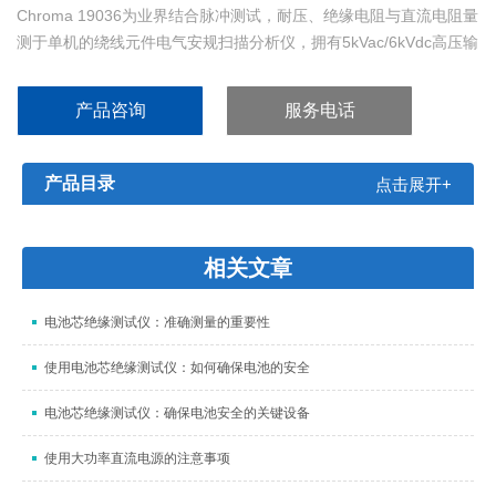
Chroma 19036为业界结合脉冲测试，耐压、绝缘电阻与直流电阻量
测于单机的绕线元件电气安规扫描分析仪，拥有5kVac/6kVdc高压输
出、5kV绝缘电阻、6kV层间短路脉冲电压与四线式直流电阻量测。
产品咨询
服务电话
产品目录
点击展开+
相关文章
电池芯绝缘测试仪：准确测量的重要性
使用电池芯绝缘测试仪：如何确保电池的安全
电池芯绝缘测试仪：确保电池安全的关键设备
使用大功率直流电源的注意事项