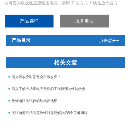
向可变的双极性直流稳压电源。采用“开关方式"+“线性放大器方
式"既实现了轻量化，也实现低脉动低噪声与高速响应。+/-0 〜 20V
+/-0 〜 20A
产品咨询
服务电话
产品目录
点击展开+
相关文章
当光源改变时颜色会跟着改变？
深入了解大功率电子负载的工作原理与性能特点
绝缘电阻测试仪的结构及选用
测试电源和信号完整性时需要解决的5个关键问题