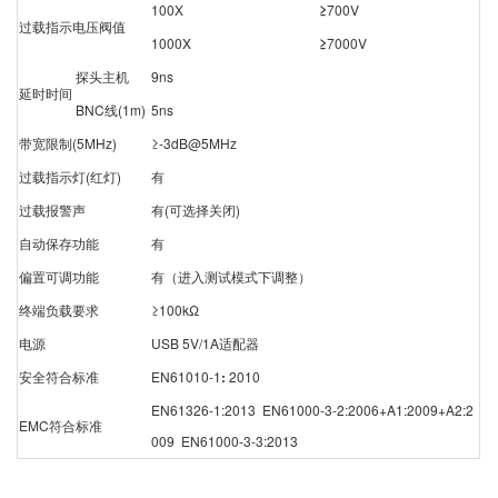
100X
≥
700V
过载指示电压阀值
1000X
≥
7000V
探头主机
9ns
延时时间
BNC线(1m)
5ns
带宽限制(5MHz)
≥-3dB@5MHz
过载指示灯(红灯)
有
过载报警声
有(可选择关闭)
自动保存功能
有
偏置可调功能
有（进入测试模式下调整）
终端负载要求
≥100kΩ
电源
USB 5V/1A适配器
安全符合标准
EN61010-1
:
2010
EN61326-1:2013 EN61000-3-2:2006+A1:2009+A2:2
EMC符合标准
009 EN61000-3-3:2013