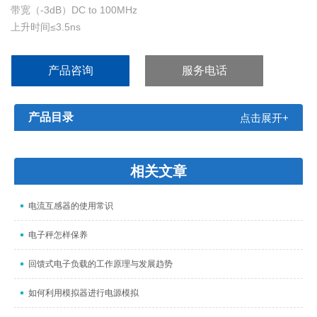
带宽（-3dB）DC to 100MHz
上升时间≤3.5ns
精度±2%
量程选择（衰减比）100X/1000X
产品咨询
服务电话
带宽限制（5MHz）≥-3dB@5MHz
产品目录
点击展开+
相关文章
电流互感器的使用常识
电子秤怎样保养
回馈式电子负载的工作原理与发展趋势
如何利用模拟器进行电源模拟