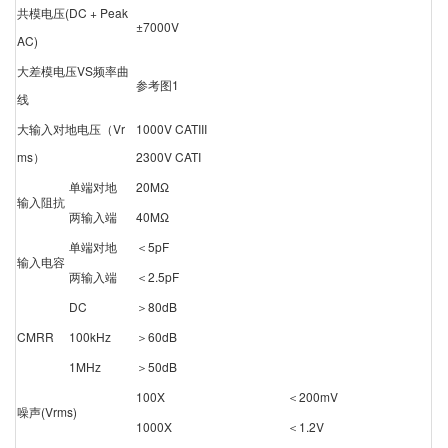
共模电压(DC + Peak
±7000V
AC)
大差模电压VS频率曲
参考图1
线
大输入对地电压（Vr
1000V CATIII
ms）
2300V CATI
单端对地
20MΩ
输入阻抗
两输入端
40MΩ
单端对地
＜5pF
输入电容
两输入端
＜2.5pF
DC
＞80dB
CMRR
100kHz
＞60dB
1MHz
＞50dB
100X
＜200mV
噪声(Vrms)
1000X
＜1.2V