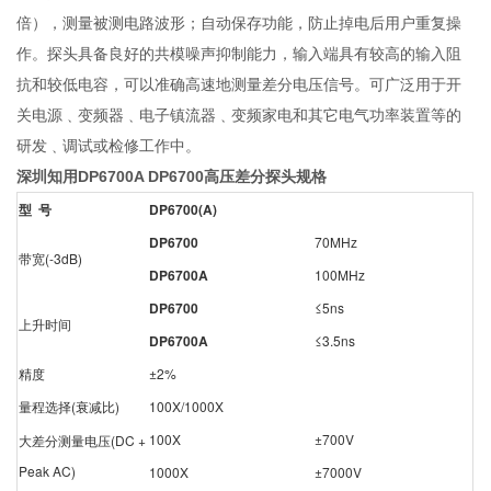
倍），测量被测电路波形；自动保存功能，防止掉电后用户重复操
作。探头具备良好的共模噪声抑制能力，输入端具有较高的输入阻
抗和较低电容，可以准确高速地测量差分电压信号。可广泛用于开
关电源﹑变频器﹑电子镇流器﹑变频家电和其它电气功率装置等的
研发﹑调试或检修工作中。
深圳知用DP6700A DP6700高压差分探头
规格
型 号
DP6700(A)
DP6700
70MHz
带宽(-3dB)
DP6700A
100MHz
DP6700
≤5ns
上升时间
DP6700A
≤3.5ns
精度
±2%
量程选择(衰减比)
100X/1000X
100X
±700V
大差分测量电压(DC +
Peak AC)
1000X
±7000V