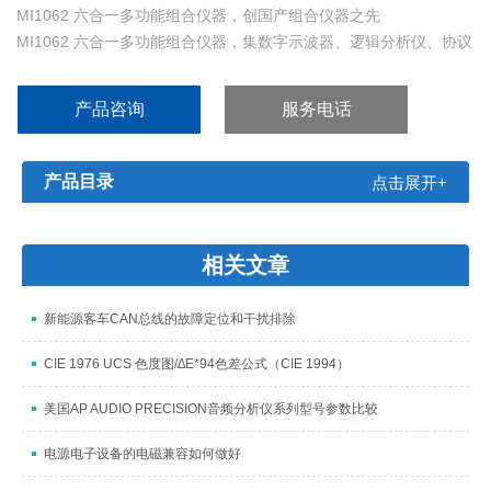
MI1062 六合一多功能组合仪器，创国产组合仪器之先
MI1062 六合一多功能组合仪器，集数字示波器、逻辑分析仪、协议
分析仪、信号发生器、码型发生器和扫频仪六大功能
于一身，小巧便携，信号测量精准入微，操作易用简捷，特别适合
产品咨询
服务电话
工程师现场测试与高校实验室课程。
产品目录
点击展开+
相关文章
新能源客车CAN总线的故障定位和干扰排除
CIE 1976 UCS 色度图/∆E*94色差公式（CIE 1994）
美国AP AUDIO PRECISION音频分析仪系列型号参数比较
电源电子设备的电磁兼容如何做好