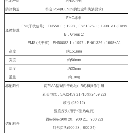
电池寿命
约
450
小时
防滴构造
符合
IP54(IEC529
的防尘和防滴要求
)
EMC
标准
EMI(
干扰信号
)
：
EN55011
；
1998
，
EN61326-1
；
1998+A1 (Class
遵循标准
B
，
Group 1)
EMS (
抗干扰
)
：
EN50082-1
；
1997
，
EN61326
；
1998+A1
高度
约
151mm
宽度
约
56mm
深度
约
33mm
重量
约
180g
标配附件
两节
AA
型碱性干电池
(LR6)
和操作手册
延长电缆，
5
米
(2459 21)/10
米
(2459 22)
软包
(930 12)
温度探头
(
用于
K
型热电偶
)
圆头探头
(900 20
、
900 21
、
900 22)
选配附件
针形探头
(900 23
、
900 24)