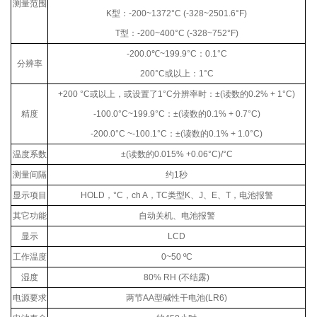
测量范围
K
型：
-200~1372°C (-328~2501.6°F)
T
型：
-200~400°C (-328~752°F)
-200.0
℃
~199.9°C
：
0.1°C
分辨率
200°C
或以上：
1°C
+200 °C
或以上，或设置了
1°C
分辨率时：
±(
读数的
0.2% + 1°C)
精度
-100.0°C~199.9°C
：
±(
读数的
0.1% + 0.7°C)
-200.0°C ~-100.1°C
：
±(
读数的
0.1% + 1.0°C)
温度系数
±(
读数的
0.015% +0.06°C)/°C
测量间隔
约
1
秒
显示项目
HOLD
，
°C
，
ch A
，
TC
类型
K
、
J
、
E
、
T
，电池报警
其它功能
自动关机、电池报警
显示
LCD
工作温度
0~50 ºC
湿度
80% RH (
不结露
)
电源要求
两节
AA
型碱性干电池
(LR6)