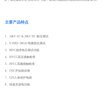
主要产品特点
1、10kV AC & 20kV DC 耐压测试
2、0.1MΩ~50GΩ 绝缘阻抗测试
3、BDV崩溃电压测试功能
4、HVCC高压接触检查
5、HFCC高频接触检查
6、OSC开短路侦测
7、GFI人体保护电路
8、快速充放电功能