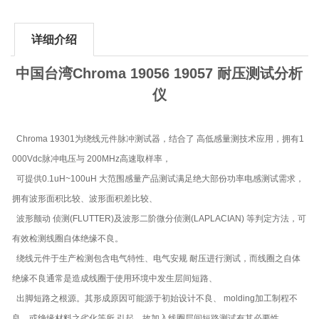
详细介绍
中国台湾Chroma 19056 19057 耐压测试分析
仪
Chroma 19301为绕线元件脉冲测试器，结合了 高低感量测技术应用，拥有1
000Vdc脉冲电压与 200MHz高速取样率，
可提供0.1uH~100uH 大范围感量产品测试满足绝大部份功率电感测试需求，
拥有波形面积比较、波形面积差比较、
波形颤动 侦测(FLUTTER)及波形二阶微分侦测(LAPLACIAN) 等判定方法，可
有效检测线圈自体绝缘不良。
绕线元件于生产检测包含电气特性、电气安规 耐压进行测试，而线圈之自体
绝缘不良通常是造成线圈于使用环境中发生层间短路、
出脚短路之根源。其形成原因可能源于初始设计不良、 molding加工制程不
良，或绝缘材料之劣化等所 引起，故加入线圈层间短路测试有其必要性。