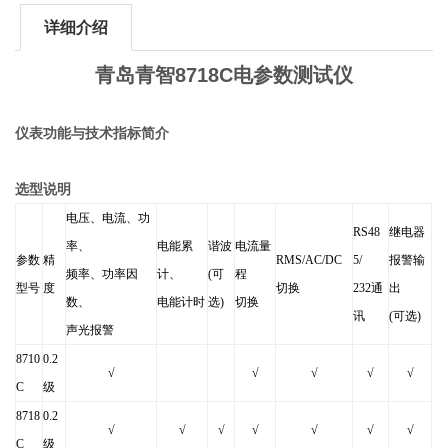
详细介绍
青岛青智8718C电参数测试仪
仪表功能与技术指标简介
选型说明
电压、电流、功
RS48
继电器
率、
电能累
谐波
电流量
参数
精
RMS/AC/DC
5/
报警输
频率、功率因
计、
(
可
程
型号
度
切换
232
通
出
数、
电能计时
选)
切换
讯
(
可选)
声光报警
8710
0.2
√
√
√
√
√
C
级
8718
0.2
√
√
√
√
√
√
√
C
级