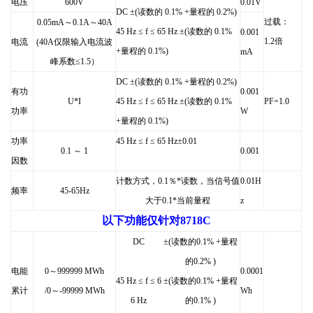
电压
600V
0.01V
DC
±(读数的 0.1% +量程的 0.2%)
过载：
0.05mA
～0.1A～40A
45 Hz
≤ f ≤ 65 Hz ±(读数的 0.1%
0.001
1.2
倍
电流
(40A
仅限输入电流波
+量程的 0.1%)
mA
峰系数≤1.5）
DC
±(读数的 0.1% +量程的 0.2%)
有功
0.001
U*I
45 Hz
≤ f ≤ 65 Hz ±(读数的 0.1%
PF=1.0
功率
W
+量程的 0.1%)
功率
45 Hz
≤ f ≤ 65 Hz
±0.01
0.1
～ 1
0.001
因数
计数方式，0.1％*读数，当信号值
0.01H
频率
45-65Hz
大于0.1*当前量程
z
以下功能仅针对8718C
DC
±(读数的0.1% +量程
的0.2% )
电能
0
～999999 MWh
0.0001
45 Hz
≤ f ≤ 6
±(读数的0.1% +量程
累计
/0
～-99999 MWh
Wh
6 Hz
的0.1% )