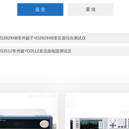
YD2829XB常州扬子YD2829XB变压器综合测试仪
YD2512常州扬YD2512直流低电阻测试仪