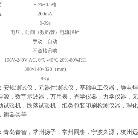
度
±2%±0.5格
流
200mA
0-99s
电压，时间（数码管）电流指针
手动，自动
不合格讯响
198V-240V AC, 0℃ -40℃ 20%-80%RH
380×140×320（mm)
8Kg
：
安规测试仪，元器件测试仪，基础电工仪器，静电焊
电源，数字示波器，万用表，光学仪器，力学仪器，无
动试验机，跌落试验机，纸类包装印刷检测仪器，理化
，衡器类等
：
青岛青智，常州扬子，常州同惠，宁波久源，杭州远