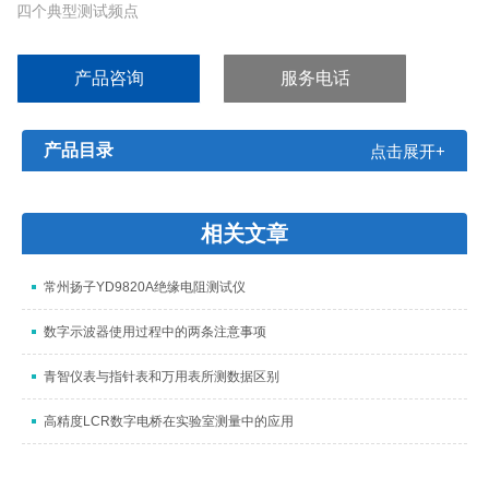
四个典型测试频点
三档电平选择
30Ω 100Ω两种输入阻抗
产品咨询
服务电话
四档分选，拨码盘直接设定参数
电压冲击保护电路
产品目录
点击展开+
相关文章
常州扬子YD9820A绝缘电阻测试仪
数字示波器使用过程中的两条注意事项
青智仪表与指针表和万用表所测数据区别
高精度LCR数字电桥在实验室测量中的应用