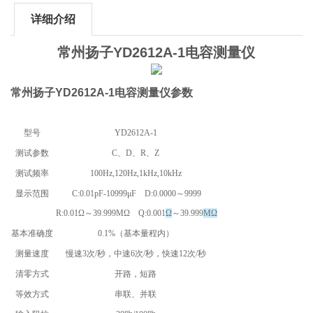
详细介绍
常州扬子YD2612A-1电容测量仪
常州扬子YD2612A-1电容测量仪
参数
型号
YD2612A-1
测试参数
C、D、R、Z
测试频率
100Hz,120Hz,1kHz,10kHz
显示范围
C:0.01pF-10999μF D:0.0000～9999
R:0.01Ω～39.999MΩ Q:0.001
Ω
～39.999
MΩ
基本准确度
0.1%（基本量程内）
测量速度
慢速3次/秒，中速6次/秒，快速12次/秒
清零方式
开路，短路
等效方式
串联、并联