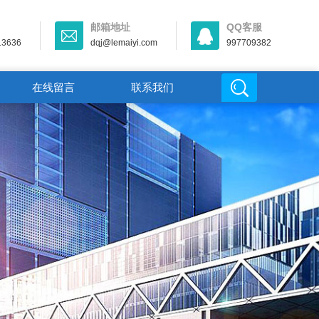
邮箱地址
QQ客服
13636
dqj@lemaiyi.com
997709382
在线留言
联系我们