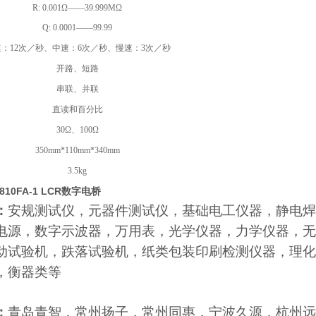
R: 0.001Ω——39.999MΩ
Q: 0.0001——99.99
：12次／秒、中速：6次／秒、慢速：3次／秒
开路、短路
串联、并联
直读和百分比
30Ω、100Ω
350mm*110mm*340mm
3.5kg
10FA-1 LCR数字电桥
：
安规测试仪，元器件测试仪，基础电工仪器，静电焊
电源，数字示波器，万用表，光学仪器，力学仪器，无
动试验机，跌落试验机，纸类包装印刷检测仪器，理化
，衡器类等
：
青岛青智，常州扬子，常州同惠，宁波久源，杭州远