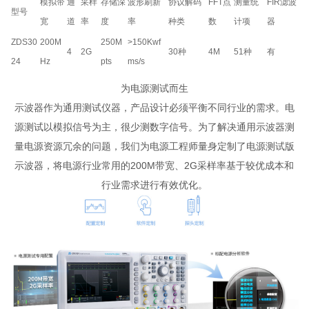
模拟带
通
采样
存储深
波形刷新
协议解码
FFT点
测量统
FIR滤波
型号
宽
道
率
度
率
种类
数
计项
器
ZDS30
200M
250M
>150Kwf
4
2G
30种
4M
51种
有
24
Hz
pts
ms/s
为电源测试而生
示波器作为通用测试仪器，产品设计必须平衡不同行业的需求。电
源测试以模拟信号为主，很少测数字信号。为了解决通用示波器测
量电源资源冗余的问题，我们为电源工程师量身定制了电源测试版
示波器，将电源行业常用的200M带宽、2G采样率基于较优成本和
行业需求进行有效优化。