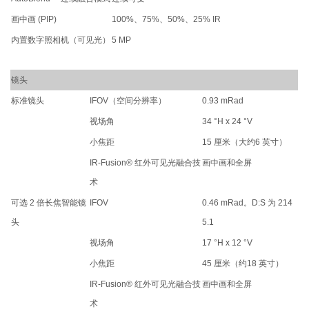
画中画 (PIP)
100%、75%、50%、25% IR
内置数字照相机（可见光）
5 MP
镜头
标准镜头
IFOV（空间分辨率）
0.93 mRad
视场角
34 °H x 24 °V
小焦距
15 厘米（大约6 英寸）
IR-Fusion® 红外可见光融合技
画中画和全屏
术
可选 2 倍长焦智能镜
IFOV
0.46 mRad。D:S 为 214
头
5.1
视场角
17 °H x 12 °V
小焦距
45 厘米（约18 英寸）
IR-Fusion® 红外可见光融合技
画中画和全屏
术