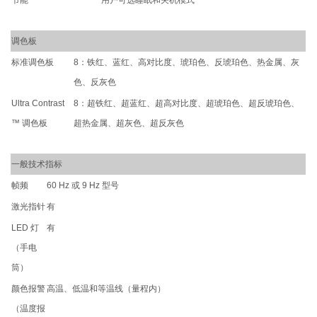
调色板
标准调色板
8：铁红、蓝红、高对比度、琥珀色、反琥珀色、热金属、灰
色、反灰色
Ultra Contrast
8：超铁红、超蓝红、超高对比度、超琥珀色、超反琥珀色、
™ 调色板
超热金属、超灰色、超反灰色
一般技术指标
帧频
60 Hz 或 9 Hz 型号
激光指针
有
LED 灯
有
（手电
筒）
颜色报警
高温、低温和等温线（量程内）
（温度报