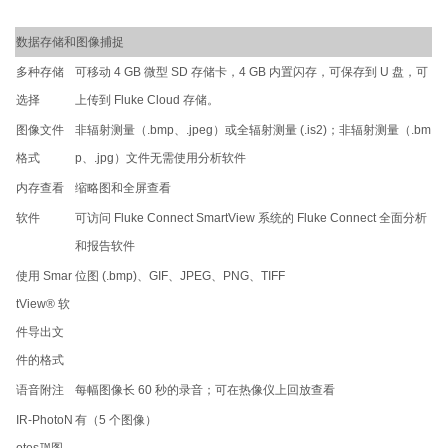
数据存储和图像捕捉
多种存储
可移动 4 GB 微型 SD 存储卡，4 GB 内置闪存，可保存到 U 盘，可
选择
上传到 Fluke Cloud 存储。
图像文件
非辐射测量（.bmp、.jpeg）或全辐射测量 (.is2)；非辐射测量（.bm
格式
p、.jpg）文件无需使用分析软件
内存查看
缩略图和全屏查看
软件
可访问 Fluke Connect SmartView 系统的 Fluke Connect 全面分析
和报告软件
使用 Smar
位图 (.bmp)、GIF、JPEG、PNG、TIFF
tView® 软
件导出文
件的格式
语音附注
每幅图像长 60 秒的录音；可在热像仪上回放查看
IR-PhotoN
有（5 个图像）
otes™图