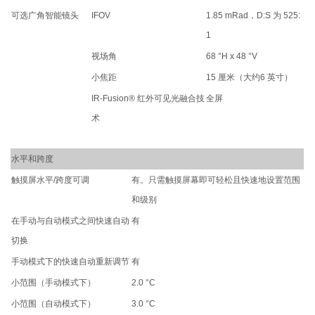
可选广角智能镜头
IFOV
1.85 mRad，D:S 为 525:
1
视场角
68 °H x 48 °V
小焦距
15 厘米（大约6 英寸）
IR-Fusion® 红外可见光融合技
全屏
术
水平和跨度
触摸屏水平/跨度可调
有。只需触摸屏幕即可轻松且快速地设置范围
和级别
在手动与自动模式之间快速自动
有
切换
手动模式下的快速自动重新调节
有
小范围（手动模式下）
2.0 °C
小范围（自动模式下）
3.0 °C