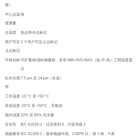
警）
中心点温
有
度测量
点温度
热点和冷点标记
用户可定
3 个用户可定义点标记
义点标记
可移动框
可扩展/收缩的测量箱，具有 MIN-AVG-MAX（低-中-高）三档温度显
示
红外光谱
7.5 μm 至 14 μm（长波）
带
工作温度
-10 °C 至 +50 °C
存放温度
-20°C 至 +50°C，无电池
相对湿度
10% 至 95% 无冷凝
安全性
IEC 61010-1：过压类别 II，污染等级 2
电磁兼容
IEC 61326-1：基本电磁环境。CISPR 11：第 1 组，A 类