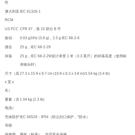
性
澳大利亚
IEC 61326-1
RCM
US FCC
CFR 47，第 15 部分 B 节
振动
0.03 g2/Hz (3.8 g)，2.5 g IEC 68-2-6
撞击
25 g，IEC 68-2-29
掉落
25 g，IEC 68-2-29/设计承受 1 米（3.3 英尺）的掉落高度（使用标
准镜头时）
尺寸（高
27.3 x 15.9 x 9.7 cm (10.8 x 6.3 x 3.8 in)/1.54 kg (3.4 lb)
x 宽 x
长）
重量（含
1.04 kg (2.3 lb)
电池）
壳体防护
IEC 60529：IP54（防尘封口保护，*防水）
等级
保修期
两年（标准），也可延长保修