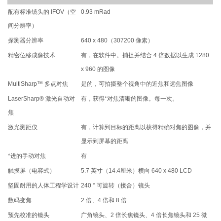
配有标准镜头的 IFOV（空
0.93 mRad
间分辨率）
探测器分辨率
640 x 480（307200 像素）
精密位移成像技术
有，在软件中。捕捉并结合 4 倍数据以生成 1280
x 960 的图像
MultiSharp™ 多点对焦
是的，可拍摄整个视角中的近焦和远焦图像
LaserSharp® 激光自动对
有，获得*对焦清晰的图像。每一次。
焦
激光测距仪
有，计算到目标的距离以获得精确对焦的图像，并
显示到屏幕的距离
*进的手动对焦
有
触摸屏（电容式）
5.7 英寸（14.4厘米）横向 640 x 480 LCD
坚固耐用的人体工程学设计
240 ° 可旋转（接合）镜头
数码变焦
2 倍、4 倍和 8 倍
预先校准的镜头
广角镜头、2 倍长焦镜头、4 倍长焦镜头和 25 微