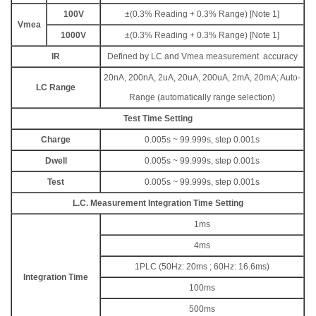
100V
±(0.3% Reading + 0.3% Range) [Note 1]
Vmea
1000V
±(0.3% Reading + 0.3% Range) [Note 1]
IR
Defined by LC and Vmea measurement accuracy
20nA, 200nA, 2uA, 20uA, 200uA, 2mA, 20mA; Auto-
LC Range
Range (automatically range selection)
Test Time Setting
Charge
0.005s ~ 99.999s, step 0.001s
Dwell
0.005s ~ 99.999s, step 0.001s
Test
0.005s ~ 99.999s, step 0.001s
L.C. Measurement Integration Time Setting
1ms
4ms
1PLC (50Hz: 20ms ; 60Hz: 16.6ms)
Integration Time
100ms
500ms