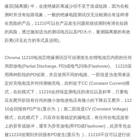
缘层(隔离膜) 中，会使绝缘距离减少但不至于造成短路，因为在检
测时并没有短路现象，一般的绝缘电阻测试仪无法检测出有这样潜
在危险的产品，11210可以在产品发生问题前就侦测到有潜在短路
的风险，透过施加适当的测试电压以及PD大小，量测隔离膜的有效
距离(详见右方的等式及说明)。
Chroma 11210电池芯绝缘测试仪可侦测发生在锂电池芯内部的任何
局部放电(Partial Discharge, PD)或电气闪络(Flashover)。 11210采
用两种阶段的PD侦测，并且使用不同的电路。一阶段是当使用者设
定好充电电流并对待测物充电，此时处于CC (Constant Current)模
式，在此模式下，11210会持续监测电压的准位以及斜率，只要电
压在爬升阶段有任何的微小放电使电压有微小的下降后又爬升，112
10会回报有PD产生(显示为 )；第二阶段是CV (Constant Voltage)
模式，在此模式下，只应存在着稳定的漏电流，有任何在电流波形
上的异常或脉冲，通常为异常放电(即PD或Flashover)，此异常也会
被11210侦测到并回报有PD发生(显示为 )，11210不仅可以进行侦