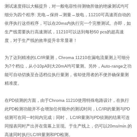
测试速度得以大幅提升，对一般电容性待测物所做的绝缘测试均可
细分为四个程序: 充电→保持→测量→放电，11210可高速而自动的
依序执行这些程序，可以在20ms内执行完一个完整测试。亦即，如
生产线需要执行高速测试，11210可以达到每秒50 pcs的超高速
度，对于生产线的效率提升非常显著！
为了达到精准的LC/IR量测，Chroma 11210在漏电流量测上可细分
为7个档位，从小10pA到大20mA均可量测。另外，Auto-range之功
能可自动切换至合适档位执行量测，省却使用者的不便并确保量测
精准度。
在PD侦测的方面，由于Chroma 11210使用特殊电路设计，在执行
此PD检测功能并不会增加任何额外的测试时间，LC/IR的量测与PD
侦测可在同一时间内完成；同时， LC/IR量测与PD侦测的结果可连
同报表同时产出并在萤幕上呈现。于生产线上，仍可以20ms/min.的
高速同时执行LC/IR量测和PD检测。