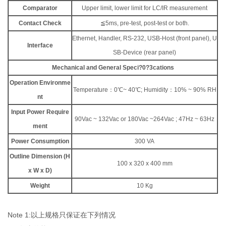
Comparator
Upper limit, lower limit for LC/IR measurement
Contact Check
≦5ms, pre-test, post-test or both.
Ethernet, Handler, RS-232, USB-Host (front panel), U
Interface
SB-Device (rear panel)
Mechanical and General Speci
?0?3
cations
Operation Environme
Temperature：0℃~ 40℃; Humidity：10% ~ 90% RH
nt
Input Power Require
90Vac ~ 132Vac or 180Vac ~264Vac ; 47Hz ~ 63Hz
ment
Power Consumption
300 VA
Outline Dimension (H
100 x 320 x 400 mm
x W x D)
Weight
10 Kg
Note 1:以上规格只保证在下列情况