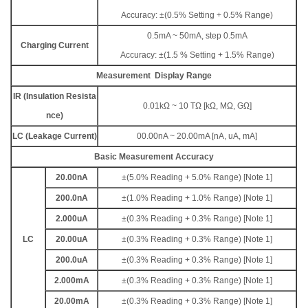
Accuracy: ±(0.5% Setting + 0.5% Range)
0.5mA ~ 50mA, step 0.5mA
Charging Current
Accuracy: ±(1.5 % Setting + 1.5% Range)
Measurement Display Range
IR (Insulation Resista
0.01kΩ ~ 10 TΩ [kΩ, MΩ, GΩ]
nce)
LC (Leakage Current)
00.00nA ~ 20.00mA [nA, uA, mA]
Basic Measurement Accuracy
20.00nA
±(5.0% Reading + 5.0% Range) [Note 1]
200.0nA
±(1.0% Reading + 1.0% Range) [Note 1]
2.000uA
±(0.3% Reading + 0.3% Range) [Note 1]
LC
20.00uA
±(0.3% Reading + 0.3% Range) [Note 1]
200.0uA
±(0.3% Reading + 0.3% Range) [Note 1]
2.000mA
±(0.3% Reading + 0.3% Range) [Note 1]
20.00mA
±(0.3% Reading + 0.3% Range) [Note 1]