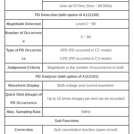
User de?0?3ne (5ms ~ 99.999s)
PD Detection (with option of A112100)
Magnitude Detected
Level 0 ~ 99
Number of Occurrenc
0 ~ 99
e
Type of PD Occurren
VPD (PD occurred in CC mode)
ce
CPD (PD occurred in CV mode)
Judgement Criteria
Magnitude or the number of occurrence or both
PD Analyzer (with option of A112101)
Waveform Display
Both voltage and current waveform
Quick Shot (image) of
Up to 10 shots (image) per test can be recorded
PD Occurrence
Max. Sampling Rate
5MHz
Sub Functions
Correction
Null cancellation function (open circuit)