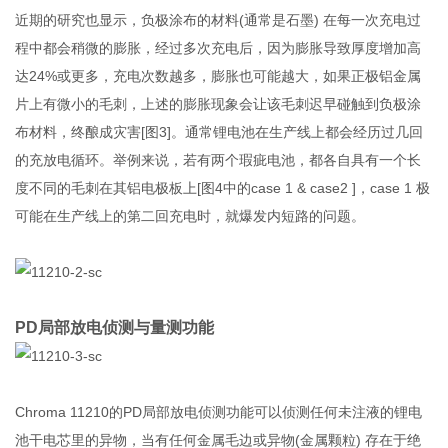
近期的研究也显示，负极涂布的材料(通常是石墨) 在每一次充电过
程中都会稍微的膨胀，经过多次充电后，因为膨胀导致厚度增加高
达24%或更多，充电次数越多，膨胀也可能越大，如果正极铝金属
片上有微小的毛刺，上述的膨胀现象会让该毛刺迟早碰触到负极涂
布材料，终酿成灾害[图3]。通常锂电池在生产线上都会经历过几回
的充放电循环。举例来说，若有两个瑕疵电池，都各自具有一个长
度不同的毛刺在其铝电极板上[图4中的case 1 & case2 ]，case 1 极
可能在生产线上的第二回充电时，就爆发内短路的问题。
PD局部放电侦测与量测功能
Chroma 11210的PD局部放电侦测功能可以侦测任何未注液的锂电
池干电芯里的异物，当有任何金属毛边或异物(金属颗粒) 存在于绝