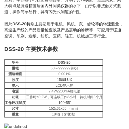
大特点是测速精度居国内外同类仪器的水平，由于以非接触方式测
速，操作简单易行，具有闪光式测速的**性。
因此
DSS-20
特别主要适用于电机、风机、泵、齿轮等的转速测量，
高速生产线的产品质量检查以及产品震动的诊断等；可应用于暖通
空调、印刷、造纸、纺织、医药、轻工、机械加工等行业。
DSS-20 主要技术参数
型号
DSS-20
量程
60 – 999999转/分
测速精度
0.001%
照度
1500LUX
显示
LCD显示屏
电源
7.4V/2200mA锂电池
功耗
工作时≤0.2W，可连续工作8小时，待机时间3个月
工作环境温度
-10°~55°
尺寸
152x61x55 （mm）
重量
184g（含电池）