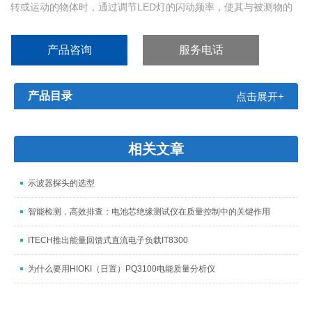
转或运动的物体时，通过调节LED灯的闪动频率，使其与被测物的
转动或运动速度接近或同步时，被测物体虽然在高速运动，但看上
去是缓慢移动或静止的，从而来检测物体的旋转速度或高速运动物
产品咨询
服务电话
体的表面质量或运行状况。
产品目录
点击展开+
相关文章
示波器探头的选型
智能检测，高效排查：电池芯绝缘测试仪在质量控制中的关键作用
ITECH推出能量回馈式直流电子负载IT8300
为什么要用HIOKI（日置）PQ3100电能质量分析仪