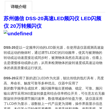
详细介绍
苏州德信 DSS-20高速LED频闪仪 LED闪频
仪 20万转频闪仪
DSS-20
是以一定频率闪动的LED新光源，在使用该仪器观测高速旋
转或运动的物体时，通过调节LED灯的闪动频率，使其与被测物的
转动或运动速度接近或同步时，被测物体虽然在高速运动，但看上
去是缓慢移动或静止的，从而来检测物体的旋转速度或高速运动物
体的表面质量或运行状况。
DSS-20
采用了新的进口LED作为光源，较比传统的氙灯具有，亮度
高、寿命长、触发可靠等多种优点。仪器中应用了
新的数字频率合成技术，频闪频率输出更精确、稳定、可靠。频闪
输出调节采用360度旋转拨盘和结合倍率档位开关，可任意左右无极
限旋转并快慢调节频闪速率，数值增减操作轻盈方便。该仪器采用
了LCD作为显示，读数较上一代产品更为清晰，操作界面显示信息
直观。本仪器小巧轻便容易携带、并易手持和读数、造型美观。其