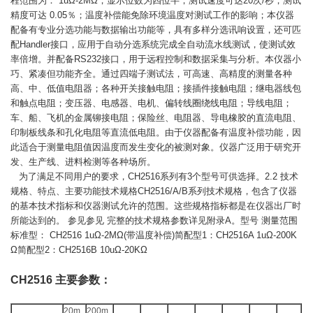
程范围为： 1uΩ-2MΩ；显示位数为四位半；测试速度可达20次/秒；测试
精度可达 0.05％；温度补偿能免除环境温度对测试工作的影响；本仪器
配备有专业分选功能与数据输出功能等，具有多样分选讯响设置，还可匹
配Handler接口，应用于自动分选系统完成全自动流水线测试，使测试效
率倍增。并配备RS232接口，用于远程控制和数据采集与分析。本仪器小
巧、紧凑但功能齐全。通过四端子测试法，可高速、高精度的测量各种
高、中、低值电阻器；各种开关接触电阻；接插件接触电阻；继电器线包
和触点电阻；变压器、电感器、电机、偏转线圈绕线电阻；导线电阻；
车、船、飞机的金属铆接电阻；保险丝、电阻器、导电橡胶的直流电阻、
印制板线条和孔化电阻等直流低电阻。由于仪器配备有温度补偿功能，因
此适合于测量电阻值因温度而发生变化的被测对象。仪器广泛用于研究开
发、生产线、进料检测等各种场所。
为了满足不同用户的要求，CH2516系列有3个型号可供选择。2.2 技术
规格、特点、主要功能技术规格CH2516/A/B系列技术规格，包含了仪器
的基本技术指标和仪器测试允许的范围。这些规格指标都是在仪器出厂时
所能达到的。 参见参见 完整的技术规格参数详见附录A。型号 测量范围
标准型： CH2516 1uΩ-2MΩ(带温度补偿)简配型1：CH2516A 1uΩ-200K
Ω简配型2：CH2516B 10uΩ-20KΩ
CH2516 主要参数：
20m
200m