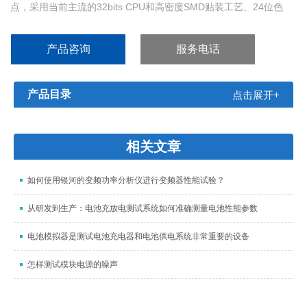
点，采用当前主流的32bits CPU和高密度SMD贴装工艺、24位色
4.3英寸IPS彩色液晶屏，界面直观清爽、操作便捷。仪器具有较高
的抗干扰性；量程范围为： 1uΩ-2MΩ；显示位数为四位半；测试速
产品咨询
服务电话
度可达20次/秒；测试精度可达0.05％
产品目录
点击展开+
相关文章
如何使用银河的变频功率分析仪进行变频器性能试验？
从研发到生产：电池充放电测试系统如何准确测量电池性能参数
电池模拟器是测试电池充电器和电池供电系统非常重要的设备
怎样测试模块电源的噪声