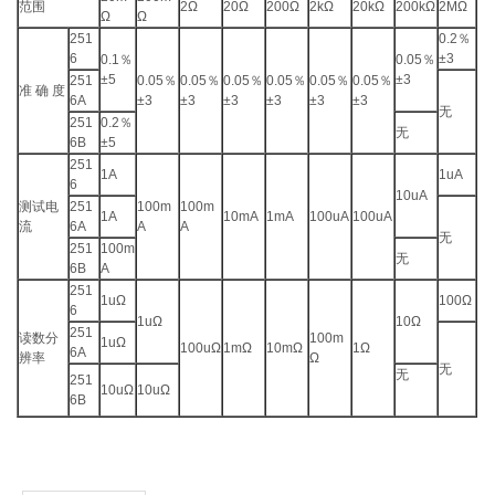
范围
2Ω
20Ω
200Ω
2kΩ
20kΩ
200kΩ
2MΩ
Ω
Ω
251
0.2
％
6
±3
0.1
％
0.05
％
±5
±3
251
0.05
％
0.05
％
0.05
％
0.05
％
0.05
％
0.05
％
准 确 度
6A
±3
±3
±3
±3
±3
±3
无
251
0.2
％
无
6B
±5
251
1A
1uA
6
10uA
测试电
251
100m
100m
1A
10mA
1mA
100uA
100uA
流
6A
A
A
无
251
100m
无
6B
A
251
1uΩ
100Ω
6
1uΩ
10Ω
251
读数分
100m
1uΩ
100uΩ
1mΩ
10mΩ
1Ω
6A
辨率
Ω
无
无
251
10uΩ
10uΩ
6B