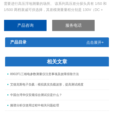
需要进行高压浮地测量的场所。 该系列高压差分探头具有 1/50 和
1/500 两档衰减可供选择，其差模测量量程分别是 130V（DC +
peak AC）和 1300V（DC + peak AC）。 该系列高压差分探头具有
超量程报警功能，采用红色 LED 指示。 该系列高压差分探头外型小
产品咨询
服务电话
巧美观、结构坚固耐用。
产品目录
点击展开+
相关文章
8902F1三相电参数测量仪注意事项及故障排除方法
艾德克斯电子负载：模拟真实负载波形，提高测试精度
中国台湾华仪安规综合测试仪是什么？
频谱分析仪使用过程中相关问题处理