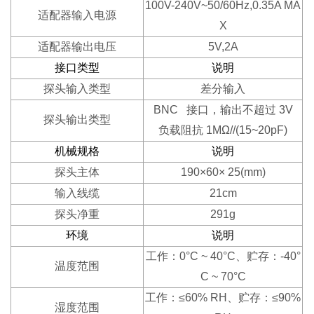
100V-240V~50/60Hz,0.35A MA
适配器输入电源
X
适配器输出电压
5V,2A
接口类型
说明
探头输入类型
差分输入
BNC 接口，输出不超过 3V
探头输出类型
负载阻抗 1MΩ//(15~20pF)
机械规格
说明
探头主体
190×60× 25(mm)
输入线缆
21cm
探头净重
291g
环境
说明
工作：0°C ~ 40°C、贮存：-40°
温度范围
C ~ 70°C
工作：≤60% RH、贮存：≤90%
湿度范围