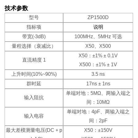
技术参数
型号
ZP1500D
指标项
说明
带宽(-3dB)
100MHz、5MHz 可选
量程选择（衰减比）
X50、X500
X50：±1% ± 0.1V
直流精度 1
X500：±1% ± 1V
上升时间(10%~90%)
3.5 ns
群时延
17ns ± 1ns
单端对地：5MΩ、两输入端之
输入阻抗
间：10MΩ
单端对地：4pF、两输入端之
输入电容
间：2pF
最大差模测量电压(DC + p
X50：±150V