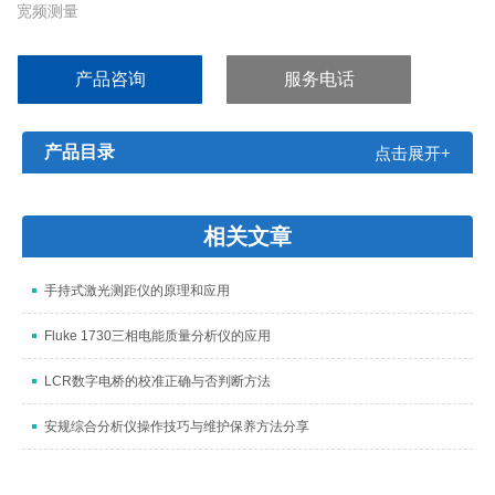
宽频测量
低频至3 kHz，高频至60GHz
防护等级IP 66
产品咨询
服务电话
符合 ITU-T K.83
直接，轻松，可理解的与规定限值的比较
安装简单
产品目录
点击展开+
多种附件支持在不同环境中轻松安装
控制中心
可选软件用于系统管理
相关文章
手持式激光测距仪的原理和应用
Fluke 1730三相电能质量分析仪的应用
LCR数字电桥的校准正确与否判断方法
安规综合分析仪操作技巧与维护保养方法分享