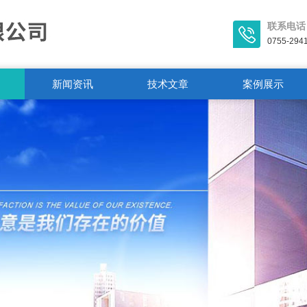
联系电话
0755-294
新闻资讯
技术文章
案例展示