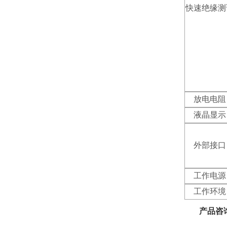
快速绝缘测
放电电阻
液晶显示
外部接口
工作电源
工作环境
产品咨