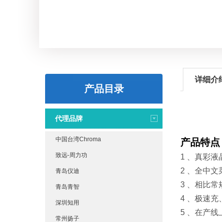
详细介
产品目录
代理品牌
中国台湾Chroma
产品特点
致远-周力功
1 、真彩
2 、全中
青岛仪迪
3 、相比
青岛青智
4 、极速
深圳知用
5 、在产
常州扬子