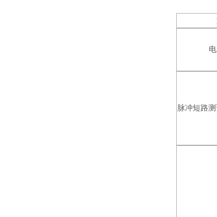
电
脉冲短路测