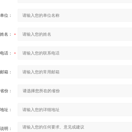
单位：
姓名：
电话：
邮箱：
省份：
地址：
说明：