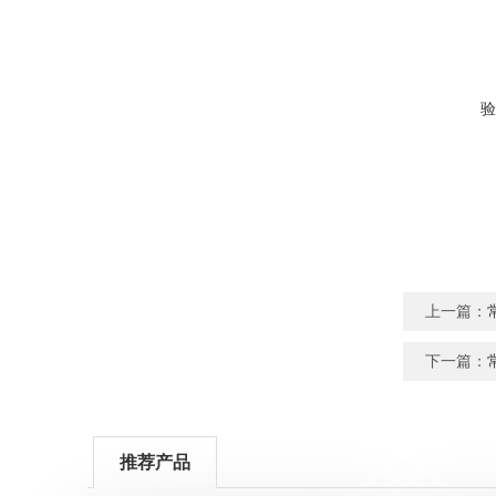
验
上一篇：
下一篇：
推荐产品