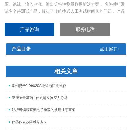
压、绝缘、输入电流、输出等特性测量数据解决方案 、多路并行测
试多个待测试产品，解决了传统模式人工测试时间长的问题 、产品
测试数据统计、不良品指示报警 、PLC控制、可拓展自动化，设备
更智能 、降低成本、缩小空间 、可根据客户产品需求进行定制化配
产品咨询
服务电话
置等优势。
产品目录
点击展开+
相关文章
常州扬子YD9820A绝缘电阻测试仪
应变测量基础 | 什么是实验应力分析
浅析可编程直流电子负载的使用注意事项
仪器仪表故障维修方法