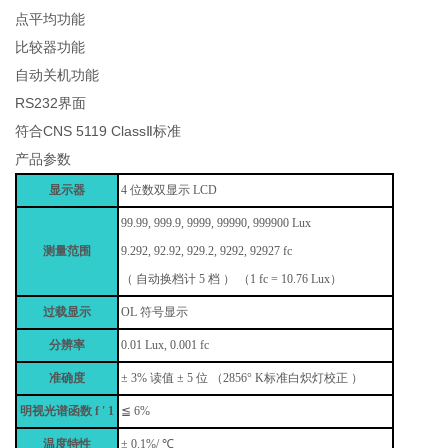
点平均功能
比较器功能
自动关机功能
RS232界面
符合CNS 5119 ClassⅡ标准
产品参数
显示器
4
位数双显示
LCD
99.99, 999.9, 9999, 99990, 999900 Lux
测量范围
9.292, 92.92, 929.2, 9292, 92927 fc
（
自动换档计
5
档
） （1 fc = 10.76 Lux）
过载显示
OL
符号显示
分辨率
0.01 Lux, 0.001 fc
准确度
± 3%
读值
± 5
位
（2856° Κ
标准白炽灯校正
）
明视光谱函数
f ' 1
≦ 6%
温度特性
± 0.1%/ ℃