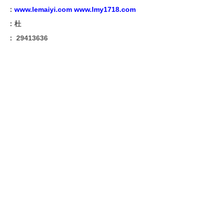
www.lemaiyi.com
www.lmy1718.com
：
：杜
29413636
：