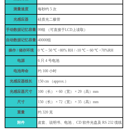
测量速度
每秒约
5
次
光感应器
硅质光二极管
手动数据记忆容量
99
组
（
可直接于
LCD
上读取
）
自动数据记忆容量
40000
组
操作
/
储存环境
0 ℃
~
50 ℃
<80% RH /
-10 ℃
~
60 ℃
<70%RH
电源
6
只
4
号电池
电池寿命
约
100
小时
光感应器线长
150 cm
（approx.）
光感应器尺寸
100（
长
） × 60（
宽
） × 29（
高
）mm
尺寸
150（
长
） × 72（
宽
） × 35（
高
）mm
重量
约
320
克
附件
皮套、说明书、电池 、
CD
软件光盘及
RS 232
缆线