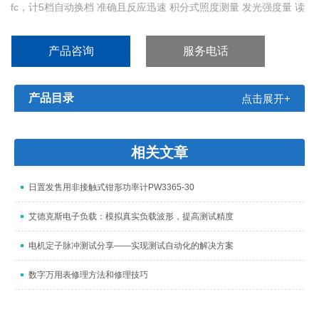
fc，计5档自动换档 准确且反应迅速 积分式照度测量 发光强度量 读
值锁定功能 数据记忆及读取功能
产品咨询
服务电话
产品目录
点击展开+
相关文章
日置发售用非接触式钳形功率计PW3365-30
艾德克斯电子负载：模拟真实负载波形，提高测试精度
电机定子脉冲测试分享——实现测试自动化的解决方案
数字万用表修理方法和修理技巧