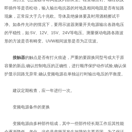
即插件等是否松动，输入输出电抗器的对地及相间电阻是否有短路
现象，正常应大于几十兆欧。导体及绝缘体要及时用酒精擦试干
净。如条件允许的情况下，要用示波器测量开关电源输出各路电压
的平稳性，如:5V、12V、15V、24V等电压。测量驱动电路各路波
形的方波是否有畸变。UVW相间波形是否为正弦波。
接触器
的触点是否有打火痕迹，严重的要跟换同型号或大于原
容量的新品;确认控制电压的正确性，进行顺序保护动作试验;确认保
护显示回路无异常;确认变频电源在单独运行时输出电压的平衡度。
建议定期检查，应一年进行一次。
变频电源备件的更换
变频电源由多种部件组成，其中一些部件经长期工作后其性能
会逐渐降低、老化，这也是变频器发生故障的主要原因，为了保证