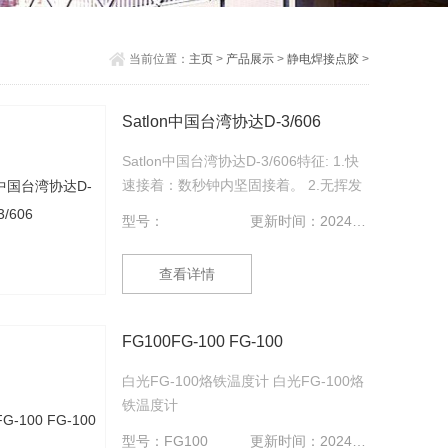
当前位置：
主页
>
产品展示
>
静电焊接点胶
>
Satlon中国台湾协达D-3/606
Satlon中国台湾协达D-3/606特征: 1.快
速接着：数秒钟内坚固接着。 2.无挥发
性：无溶剂，无毒性。 3.操作简易：单
型号：
更新时间：2024-09-06
液型接着，常温硬化。 4.接着力强：适
用于金属之接着。 5.外观*：透明无色。
查看详情
6.Z适合用在高温、高湿的环境中。
FG100FG-100 FG-100
白光FG-100烙铁温度计 白光FG-100烙
铁温度计
型号：FG100
更新时间：2024-09-05