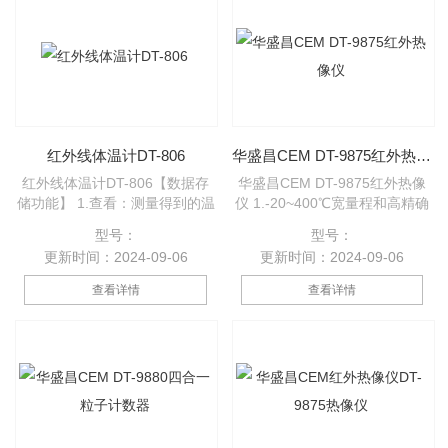
提高高频率噪音的消除效率。 此
外，产品还装配了适用于多通道
数据监控的以太网，可进行远程
监控。
红外线体温计DT-806
华盛昌CEM DT-9875红外热像仪
红外线体温计DT-806【数据存
华盛昌CEM DT-9875红外热像
储功能】 1.查看：测量得到的温
仪 1.-20~400℃宽量程和高精确
度值将自动存储，并显示在LCD
度 2.3.5英寸高清TFT触摸屏
型号：
型号：
屏右下角，按上键或下键可查看
3.LED照明灯、IP65防护等级、
更新时间：2024-09-06
更新时间：2024-09-06
存储的数据。 2.删除：在关机的
2米防摔的科学严谨设计 4.20倍
情况下，同时按住上键和下键约
可调焦功能 5.全自动直方图的图
查看详情
查看详情
2秒，也可查看存储数据，在这
像调节 6.拍照和视频功能 7.创新
种模式下，将存储位置调至0，
红外/图像融合、画中画等功能
按一次“MODE”键可以清除所有
8.19200像素（160*120）红外
存储的数据。 【Lo和Hi】 体内
分辨率 9.640*480可见光分辨率
模式：温度低于32℃时显示Lo,
10.现场语音记录功能
高于42.5℃时显示Hi