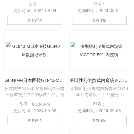
品。频道数Z大可由标准20ch扩
道绝缘输入方式。可进行电压/温
型号：
型号：
展至200ch。除采用可放心检测
度/湿度/脉冲/逻辑的多元输入。
更新时间：2024-09-04
更新时间：2024-09-04
的全频道绝缘输入方式外，还可
根据客户要求提供多种高速电压
实现电压/温度/湿度/脉冲/逻辑等
测定，可测定范围扩展至10ms
查看详情
查看详情
多样化输入。
取样(电压范围1ch输入时)。
GL840-M日本图技GL840-M数据记录仪
深圳胜利便携式内窥镜VICTOR 501-内窥镜
日本图技GL840-M数据记录仪是
深圳胜利便携式内窥镜VICTOR
一款重视扩展性的模式产品。频
501-内窥镜： 产品型号：
道数Z大可由标准20ch扩展至
VICTOR 501操作方式： 产品名
型号：GL840-M
型号：
200ch。除采用可放心检测的全
称：便携式内窥镜VICTOR 501
更新时间：2024-09-06
更新时间：2024-09-06
频道绝缘输入方式外，还可实现
显示位数： 产品分类：★新品推
电压/温度/湿度/脉冲/逻辑等多样
荐★体积大小：手持式
查看详情
查看详情
化输入。为提升耐噪音性，产品
搭载了⊿Σ型的A/D变频器，以此