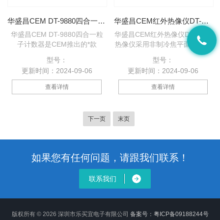
华盛昌CEM DT-9880四合一粒子计数器
华盛昌CEM红外热像仪DT-9875热像仪
华盛昌CEM DT-9880四合一粒
华盛昌CEM红外热像仪DT-9875
子计数器是CEM推出的*款
热像仪采用非制冷焦平面红外探
2.8”真彩TFT液晶显示屏的空气
测器，将被测物体的红外热谱图
型号：
型号：
质量检测仪。该产品具有*的视
以高清晰度、高灵敏度的伪彩图
更新时间：2024-09-06
更新时间：2024-09-06
频和照片拍摄功能，结合六通道
像方式呈现在您的面前；对于静
空气粉尘粒子计数、温湿度测
态、动态物体的测量工作易如反
查看详情
查看详情
量、露点温度测量及有毒气体
掌；并可将图像、视频和语音存
（CO、HCHO）检测多功能于
储在Micro SD卡上，便于计算机
一体，适用于环保节能等广泛领
进行深度分析和统计。优秀的性
下一页
末页
域，是您的工作更直观和高效，
能、的品质、，是您工作需要的
是您更佳了解人类生活的空气质
Z佳工具。
量和环境监测与分析的好帮手。
如果您有任何问题，请跟我们联系！
联系我们
版权所有 © 2026 深圳市乐买宜电子有限公司
备案号：粤ICP备09188244号