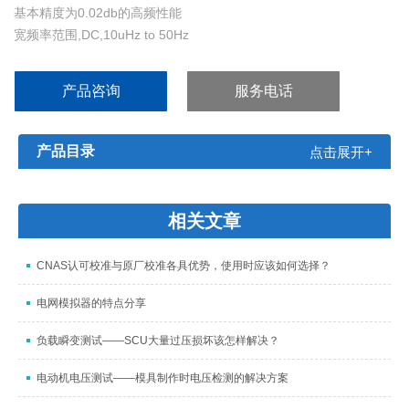
基本精度为0.02db的高频性能
宽频率范围,DC,10uHz to 50Hz
隔离*浮地输入电压 500Vpk range
产品咨询
服务电话
产品目录
点击展开+
相关文章
CNAS认可校准与原厂校准各具优势，使用时应该如何选择？
电网模拟器的特点分享
负载瞬变测试——SCU大量过压损坏该怎样解决？
电动机电压测试——模具制作时电压检测的解决方案