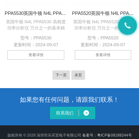
PPA5530英国牛顿 N4L PPA5530 高精度功率分析仪
PPA5520英国牛顿 N4L PPA5520 高精度功率分析仪
英国牛顿 N4L PPA5530 高精度
英国牛顿 N4L PPA5520 高精度
功率分析仪 万分之一的基本精
功率分析仪 万分之一的基本精
度，高达2.2MS每通道的高采样
度，高达2.2MS每通道的高采样
型号：PPA5530
型号：PPA5520
率，测量带宽达2MHZ，并可由
率，测量带宽达2MHZ，并可由
更新时间：2024-09-07
更新时间：2024-09-07
两台三相功率仪组合6相高精度
两台三相功率仪组合6相高精度
综合功率分析仪产品，的精度与
综合功率分析仪产品，的精度与
查看详情
查看详情
性价比，特别适合高压电机、变
性价比，特别适合高压电机、变
频器、变压器方面测试。 PPA
频器、变压器方面测试。 PPA
5510 PPA5520 PPA5530
5510 PPA5520 PPA5530
下一页
末页
PPA5540 PPA5550 PPA5560
PPA5540 PPA5550 PPA5560
如果您有任何问题，请跟我们联系！
联系我们
版权所有 © 2026 深圳市乐买宜电子有限公司
备案号：粤ICP备09188244号