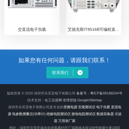
交直流电子负载
艾德克斯IT8516B可编程直流电子负载
如果您有任何问题，请跟我们联系！
联系我们
版权所有 © 2026 深圳市乐买宜电子有限公司
备案号：粤ICP备09188244号
技术支持：
化工仪器网
管理登陆
GoogleSitemap
深圳市乐买宜电子有限公司是专业的
变频电源 安规测试仪 电子负载 直流电
源 电参数测量仪(功率计) 绝缘电阻测试仪 接地电阻测试仪 数据采集器 示波
器 万用表厂家
地址：深圳市宝安区福永街道凤凰社区广深路福永段109号锦灏大厦1805