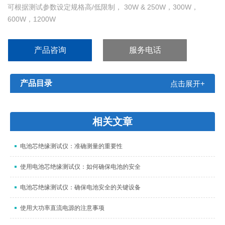
可根据测试参数设定规格高/低限制， 30W & 250W，300W，
600W，1200W
电压操作范围 : 0 ~ 600V
动态负载操作频率可达20kHz
产品咨询
服务电话
高速负载电流变化率,负载上升/下降变化率 0.32mA/μs ~ 10A/μs
多段式16-bit高精密电压、电流量测线路
产品目录
点击展开+
相关文章
电池芯绝缘测试仪：准确测量的重要性
使用电池芯绝缘测试仪：如何确保电池的安全
电池芯绝缘测试仪：确保电池安全的关键设备
使用大功率直流电源的注意事项