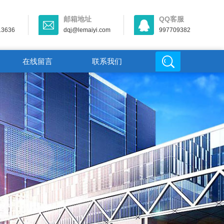
邮箱地址
QQ客服
13636
dqj@lemaiyi.com
997709382
在线留言
联系我们