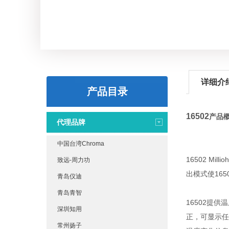
详细介
产品目录
16502
产品
代理品牌
中国台湾Chroma
16502 Mi
致远-周力功
出模式使165
青岛仪迪
青岛青智
16502提供
深圳知用
正，可显示任
常州扬子