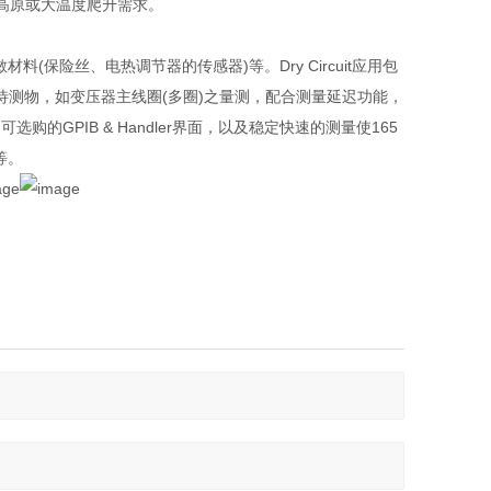
度高原或大温度爬升需求。
热敏材料(保险丝、电热调节器的传感器)等。Dry Circuit应用包
感量待测物，如变压器主线圈(多圈)之量测，配合测量延迟功能，
GPIB & Handler界面，以及稳定快速的测量使165
等。