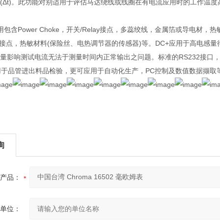
(Δt)。此功能对别适用于评估马达绕线或线圈在有电流应用时的工作温
+/-应用包含Power Choke，开关/Relay接点，多蕊绞线，金属箔或导电材，
lay接点，热敏材料(保险丝、电热调节器的传感器)等。DC+应用于高电
量影响测试电流无法于测量时间内正常输出之问题。标准的RS232接口，可选购的
用于品管进出料品检验，更可应用于自动化生产，PC控制及数值数据撷取
询
产品：
单位：