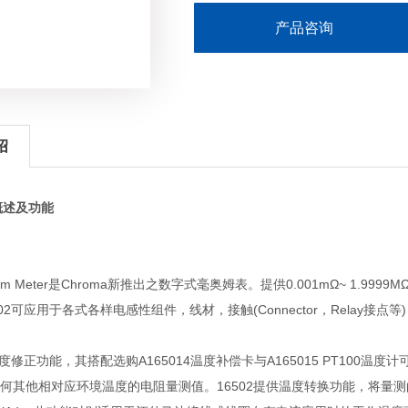
产品咨询
绍
概述及功能
lliohm Meter是Chroma新推出之数字式毫奥姆表。提供0.001mΩ~ 1.999
02可应用于各式各样电感性组件，线材，接触(Connector，Relay
温度修正功能，其搭配选购A165014温度补偿卡与A165015 PT100
何其他相对应环境温度的电阻量测值。16502提供温度转换功能，将量