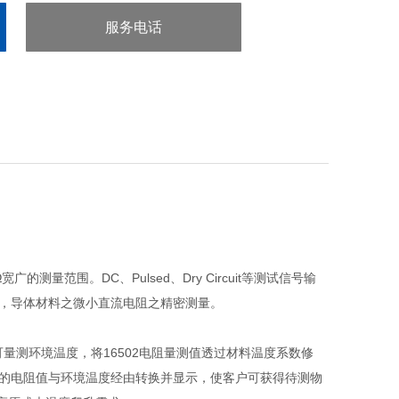
服务电话
：0755-29413636
9MΩ宽广的测量范围。DC、Pulsed、Dry Circuit等测试信号输
接点等)，导体材料之微小直流电阻之精密测量。
温度计可量测环境温度，将16502电阻量测值透过材料温度系数修
测的电阻值与环境温度经由转换并显示，使客户可获得待测物