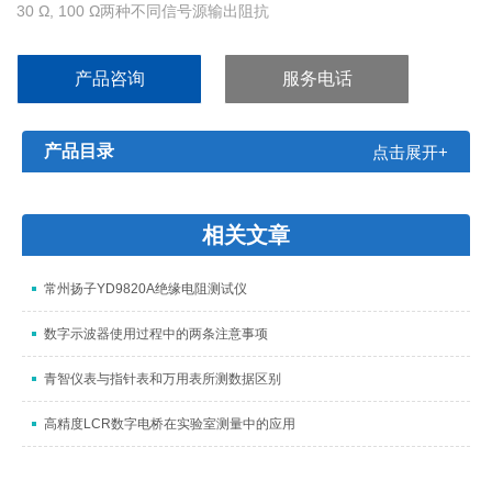
30 Ω, 100 Ω两种不同信号源输出阻抗
内建比较器, 十档分选及档计数功能
内部100组设定文件，U盘扩展多组测试文件保存或调用
产品咨询
服务电话
可通过USB HOST来实现仪器软件版本的升级和更新
U盘拷屏功能保存数据更方便,
可支持格式FAT16, FAT32文件系统
产品目录
点击展开+
标配RS232C、HANDLER、USB HO
相关文章
常州扬子YD9820A绝缘电阻测试仪
数字示波器使用过程中的两条注意事项
青智仪表与指针表和万用表所测数据区别
高精度LCR数字电桥在实验室测量中的应用