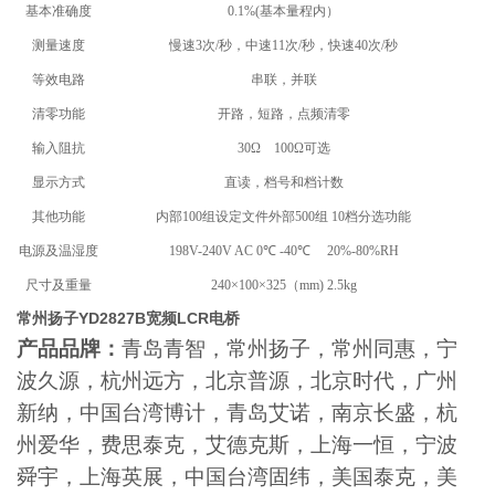
基本准确度
0.1%(基本量程内）
测量速度
慢速3次/秒，中速11次/秒，快速40次/秒
等效电路
串联，并联
清零功能
开路，短路，点频清零
输入阻抗
30Ω 100Ω可选
显示方式
直读，档号和档计数
其他功能
内部100组设定文件外部500组 10档分选功能
电源及温湿度
198V-240V AC 0℃ -40℃ 20%-80%RH
尺寸及重量
240×100×325（mm) 2.5kg
常州扬子YD2827B宽频LCR电桥
产品品牌：
青岛青智，常州扬子，常州同惠，宁
波久源，杭州远方，北京普源，北京时代，广州
新纳，中国台湾博计，青岛艾诺，南京长盛，杭
州爱华，费思泰克，艾德克斯，上海一恒，宁波
舜宇，上海英展，中国台湾固纬，美国泰克，美