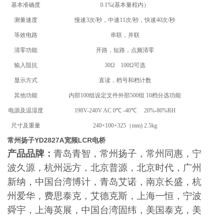
基本准确度
0.1%(基本量程内）
测量速度
慢速3次/秒，中速11次/秒，快速40次/秒
等效电路
串联，并联
清零功能
开路，短路，点频清零
输入阻抗
30Ω 100Ω可选
显示方式
直读，档号和档计数
其他功能
内部100组设定文件外部500组 10档分选功能
电源及温湿度
198V-240V AC 0℃ -40℃ 20%-80%RH
尺寸及重量
240×100×325（mm) 2.5kg
常州扬子YD2827A宽频LCR电桥
产品品牌：
青岛青智，常州扬子，常州同惠，宁
波久源，杭州远方，北京普源，北京时代，广州
新纳，中国台湾博计，青岛艾诺，南京长盛，杭
州爱华，费思泰克，艾德克斯，上海一恒，宁波
舜宇，上海英展，中国台湾固纬，美国泰克，美