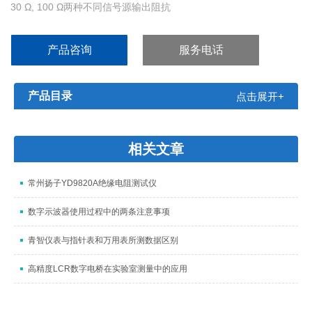
30 Ω, 100 Ω两种不同信号源输出阻抗
内建比较器, 十档分选及档计数功能
内部100组设定文件，U盘扩展多组测试文件保存或调用
产品咨询
服务电话
可通过USB HOST来实现仪器软件版本的升级和更新
U盘拷屏功能保存数据更方便,
可支持格式FAT16, FAT32文件系统
产品目录
点击展开+
标配RS232C、HANDLER、USB HO
相关文章
常州扬子YD9820A绝缘电阻测试仪
数字示波器使用过程中的两条注意事项
青智仪表与指针表和万用表所测数据区别
高精度LCR数字电桥在实验室测量中的应用