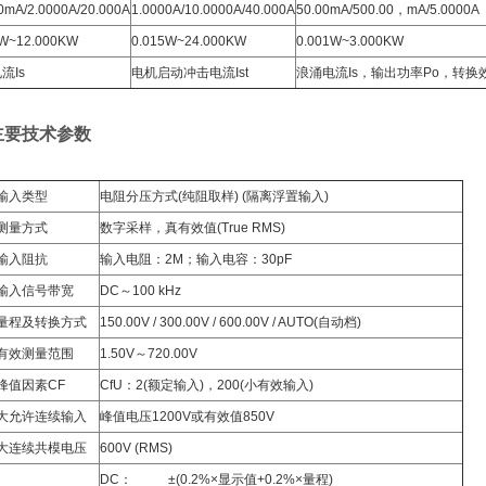
0mA/2.0000A/20.000A
1.0000A/10.0000A/40.000A
50.00mA/500.00，mA/5.0000A
6W~12.000KW
0.015W~24.000KW
0.001W~3.000KW
流Is
电机启动冲击电流Ist
浪涌电流Is，输出功率Po，转换
K 主要技术参数
输入类型
电阻分压方式(纯阻取样) (隔离浮置输入)
测量方式
数字采样，真有效值(True RMS)
输入阻抗
输入电阻：2M；输入电容：30pF
输入信号带宽
DC～100 kHz
量程及转换方式
150.00V / 300.00V / 600.00V / AUTO(自动档)
有效测量范围
1.50V～720.00V
峰值因素CF
CfU：2(额定输入)，200(小有效输入)
大允许连续输入
峰值电压1200V或有效值850V
大连续共模电压
600V (RMS)
DC： ±(0.2%×显示值+0.2%×量程)