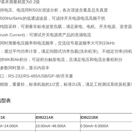
/P基本测量精度为0.2级
持电压、电流同时50次谐波分析，各次谐波含量及总失真度
500Hz/5kHz的低通滤波器，可滤掉开关电源电流高频干扰
纯阻采样，可测量非标准波形负载，满足家电、电机、开关电源、逆变器
nrush Current)：可测试开关电源类产品的浪涌电流
同时测量电压频率和电流频率，交流信号基波频率大可到10kHz
：通过平均功率计算，满足间隙式功率负载(洗衣机等)、不稳定功率(待机
持Wh和Ah积分，可设积分触发电流，且满足电压和电流全量程积分
参数同时显示，显示内容丰
RS-232/RS-485/USB/GP-IB/开关量
精致，重量轻，标准机箱的1/2宽，标准2U高，满足工程测试系统装机要
 选型表
21K
IDI9221AK
IDI9221BK
A~24.000A
10.00mA~48.000A
0.50mA~6.0000A