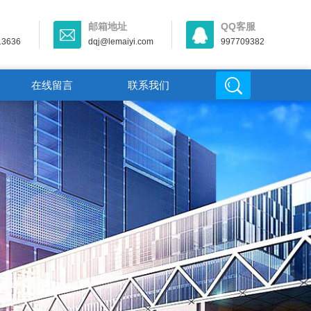
邮箱地址
QQ客服
13636
dqj@lemaiyi.com
997709382
在线留言
联系我们