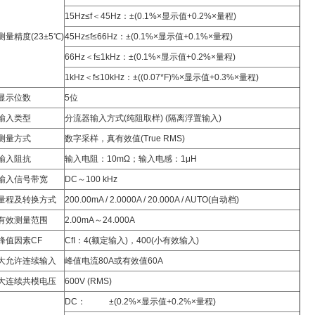
15Hz≤f＜45Hz：±(0.1%×显示值+0.2%×量程)
测量精度(23±5℃)
45Hz≤f≤66Hz：±(0.1%×显示值+0.1%×量程)
66Hz＜f≤1kHz：±(0.1%×显示值+0.2%×量程)
1kHz＜f≤10kHz：±((0.07*F)%×显示值+0.3%×量程)
显示位数
5位
输入类型
分流器输入方式(纯阻取样) (隔离浮置输入)
测量方式
数字采样，真有效值(True RMS)
输入阻抗
输入电阻：10mΩ；输入电感：1μH
输入信号带宽
DC～100 kHz
量程及转换方式
200.00mA / 2.0000A / 20.000A / AUTO(自动档)
有效测量范围
2.00mA～24.000A
峰值因素CF
CfI：4(额定输入)，400(小有效输入)
大允许连续输入
峰值电流80A或有效值60A
大连续共模电压
600V (RMS)
DC： ±(0.2%×显示值+0.2%×量程)