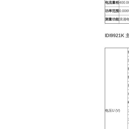
电流量程
400.0
功率范围
0.00
测量功能
浪涌电
IDI9921
电压U (V)