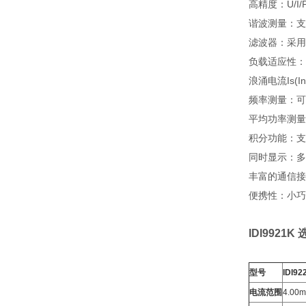
高精度：U/I
谐波测量：支
滤波器：采用
负载适应性：
浪涌电流Is(I
频率测量：可
平均功率测量
积分功能：支
同时显示：多
丰富的通信接口：
便携性：小巧
IDI9921K
型号
IDI92
电流范围
4.00m