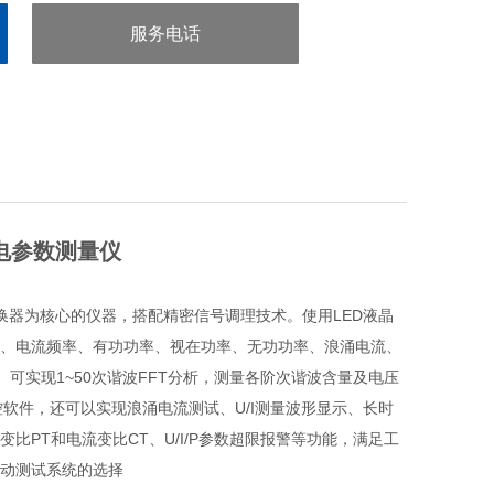
服务电话
：0755-29413636
流电参数测量仪
/D转换器为核心的仪器，搭配精密信号调理技术。使用LED液晶
、电流频率、有功功率、视在功率、无功功率、浪涌电流、
。可实现1~50次谐波FFT分析，测量各阶次谐波含量及电压
监控软件，还可以实现浪涌电流测试、U/I测量波形显示、长时
PT和电流变比CT、U/I/P参数超限报警等功能，满足工
自动测试系统的选择