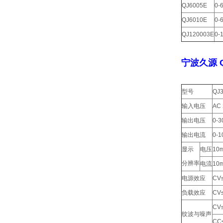
QJ6005E
0-
QJ6010E
0-
QJ120003E
0-
宁波久源 
型号
QJ
输入电压
AC
输出电压
0-3
输出电流
0-1
显示
电压
10
分辨率
电流
10
电源效应
CV
负载效应
CV
CV
纹波与噪声
CC