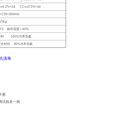
≤±0.2%+2d CC≤±0.5%+3d
0×150×360mm
15Kg
40℃ 相对湿度＜90%
小时 100%功率负载
议长时间 90%功率负载
 随机清单
手册
测试线各一根