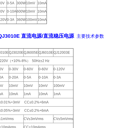
60V
0-5A
300W
10mV
10mA
60V
0-10A
600W
10mV
10mA
120V
0-3A
360W
100mV
10mA
QJ3010E 直流电源/直流稳压电源
主要技术参数
3010E
QJ3020E
QJ6005E
QJ6010E
QJ12003E
 220V（+10%-8%） 50Hz±2 Hz
0V
0-30V
0-60V
0-60V
0-120V
0A
0-20A
0-5A
0-10A
0-3A
mV
10mV
10mV
10mV
100mV
mA
10mA
1mA
10mA
1mA
≤0.01%+3mV CC≤0.2%+6mA
≤0.05%+3mV CC≤0.2%+6mA
≤1mVrms
CV≤3mVrms
CV≤5mVrms
≤10mArms
CC≤10mArms