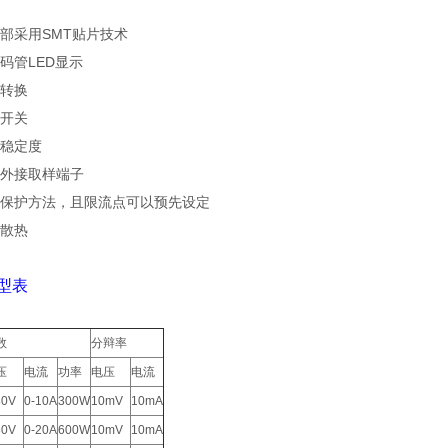
部采用SMT贴片技术
码管LED显示
转换
开关
稳定度
外接取样端子
保护方法，且限流点可以预先设定
散热
选型表
数
分辩率
压
电流
功率
电压
电流
30V
0-10A
300W
10mV
10mA
30V
0-20A
600W
10mV
10mA