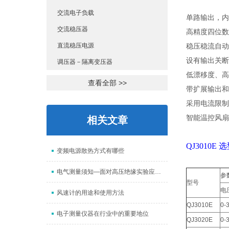
交流电子负载
单路输出，内
交流稳压器
高精度四位数
直流稳压电源
稳压稳流自动
设有输出关断
调压器－隔离变压器
低漂移度、高
查看全部 >>
带扩展输出和
采用电流限制
智能温控风扇
相关文章
QJ3010E 
变频电源散热方式有哪些
电气测量须知—面对高压绝缘实验应要注意哪些问题？
参
型号
电
风速计的用途和使用方法
QJ3010E
0-
电子测量仪器在行业中的重要地位
QJ3020E
0-