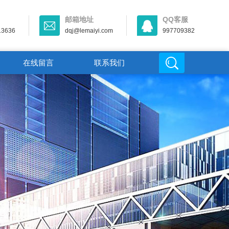
邮箱地址
QQ客服
13636
dqj@lemaiyi.com
997709382
在线留言
联系我们