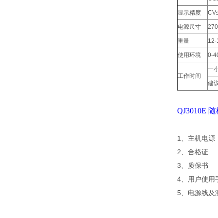
显示精度
CV
电源尺寸
27
重量
12-
使用环境
0-
一
工作时间
建
QJ3010E
1、主机电源
2、合格证
3、质保书
4、用户使用
5、电源线及