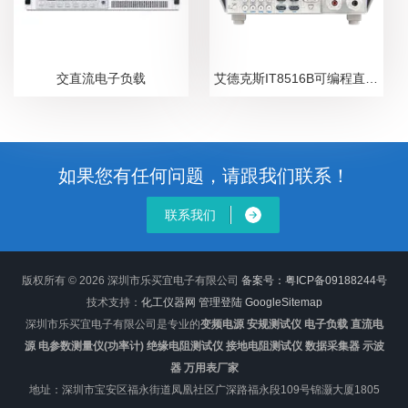
交直流电子负载
艾德克斯IT8516B可编程直流电子负载
如果您有任何问题，请跟我们联系！
联系我们
版权所有 © 2026 深圳市乐买宜电子有限公司
备案号：粤ICP备09188244号
技术支持：
化工仪器网
管理登陆
GoogleSitemap
深圳市乐买宜电子有限公司是专业的
变频电源 安规测试仪 电子负载 直流电
源 电参数测量仪(功率计) 绝缘电阻测试仪 接地电阻测试仪 数据采集器 示波
器 万用表厂家
地址：深圳市宝安区福永街道凤凰社区广深路福永段109号锦灏大厦1805