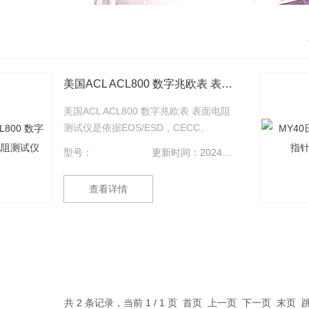
美国ACL ACL800 数字兆欧表 表面电阻测试仪
美国ACL ACL800 数字兆欧表 表面电阻
测试仪是依据EOS/ESD，CECC、
ASTM和UL测试规程设计的，用于测量
型号：
更新时间：2024-09-09
所有导电型、抗静电型及静电泄放型表
面的阻抗或电阻。使用容易，高品质，
查看详情
高可靠度，该仪表还可测量影响电性能
的相对湿度和温度。
共 2 条记录，当前 1 / 1 页 首页 上一页 下一页 末页