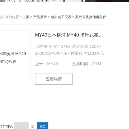
当前位置：
主页
>
产品展示
>
电力电工仪器
>
兆欧表及接地电阻仪
MY40日本横河 MY40 指针式兆欧表
日本横河 MY40 指针式兆欧表 125V～
1000V规格,每台有4种量程 大LCD表示
（附带背景灯）的安全设计 双重动作装
型号：MY40
更新时间：2024-09-07
置（1000Ｖ误设定防止装置）
查看详情
 跳转到第
页