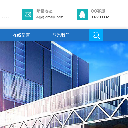
邮箱地址
QQ客服
13636
dqj@lemaiyi.com
997709382
在线留言
联系我们