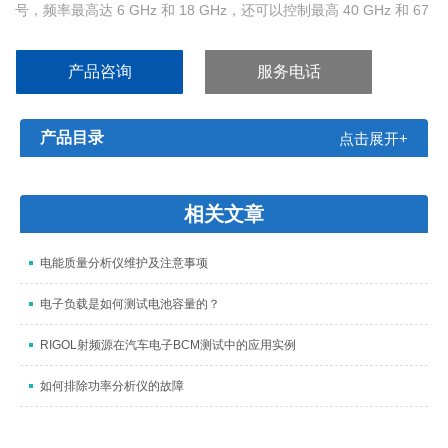
号，频率最高达 6 GHz 和 18 GHz，还可以控制最高 40 GHz 和 67
GHz 的紧凑型外部装置。基本单元提供图形用户界面，可用于外部
模块的各种设置、校准和配置操作。所有型号都在前面板或后面板
产品咨询
服务电话
上提供射频连接器以用于机架安装。基本单元还可以通过 USB 自动
检测并控制
产品目录
点击展开+
相关文章
电能质量分析仪维护及注意事项
电子负载是如何测试电池容量的？
RIGOL射频源在汽车电子BCM测试中的应用实例
如何排除功率分析仪的故障