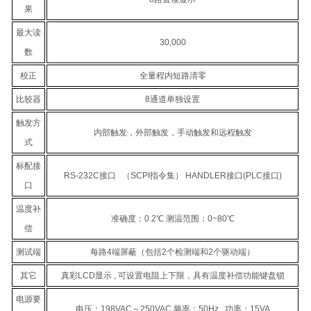
果
最大读
30,000
数
校正
全量程内短路清零
比较器
8通道单独设置
触发方
内部触发，外部触发，手动触发和远程触发
式
标配接
RS-232C接口 （SCPI指令集） HANDLER接口(PLC接口)
口
温度补
准确度：0.2℃ 测温范围：0~80℃
偿
测试端
每路4端屏蔽（包括2个检测端和2个驱动端）
其它
真彩LCD显示 , 可设置电阻上下限，具有温度补偿功能键盘锁
电源要
电压：198VAC～250VAC 频率：50Hz 功率：15VA