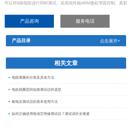
可以对8路电阻进行同时测试。采用高性能ARM微处理器控制。真彩
3.5吋液晶可同时显示8路电阻值，并且每个通道可以单独设置比较
器。应用于自动化设备，可使用RS232C及HANDLER接口输出
产品咨询
服务电话
OK/NG信号，以提高生产自动化测试能力!
产品目录
点击展开+
相关文章
电阻测量的分类及具体方法
电机线圈层间短路测试仪的选型
耐电压测试仪的基本使用方法
如何正确使用电池芯绝缘测试仪？测试误区全规避