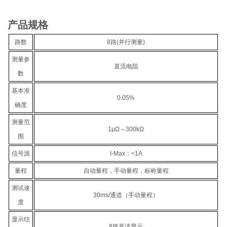
产品规格
路数
8路(并行测量)
测量参
直流电阻
数
基本准
0.05%
确度
测量范
1μΩ～300kΩ
围
信号源
I-Max：<1A
量程
自动量程，手动量程，标称量程
测试速
30ms/通道（手动量程）
度
显示结
8路直读显示