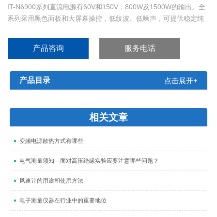
IT-N6900系列直流电源有60V和150V，800W及1500W的输出。全
系列采用黑色面板和大屏幕操控，低纹波、低噪声，可提供稳定纯
净的直流电能，两段电流量程，高达1uA的电流分辨率，具有CC、
CV优先权设置，新增Foldback保护，轻松适配DC-DC、半导体激光
产品咨询
服务电话
器、汽车电子、通信电子、电机、光伏组件等各类待测物。IT-
N6900系列支持SCP
产品目录
点击展开+
相关文章
变频电源散热方式有哪些
电气测量须知—面对高压绝缘实验应要注意哪些问题？
风速计的用途和使用方法
电子测量仪器在行业中的重要地位