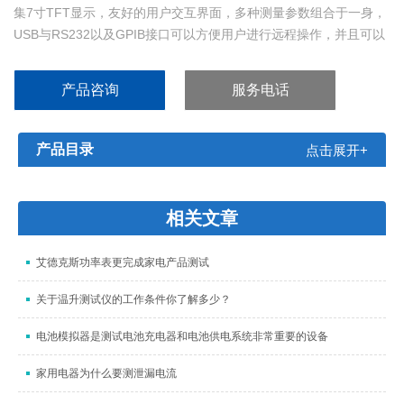
集7寸TFT显示，友好的用户交互界面，多种测量参数组合于一身，
USB与RS232以及GPIB接口可以方便用户进行远程操作，并且可以
使用Handle进行元器件的分选.在功能上不仅多个测试频率及信号电
压及信号电流，而且还可以在测量的过程中记录元器件的值.在性能
产品咨询
服务电话
参数上，基本准确度达到0.01%.
产品目录
点击展开+
相关文章
艾德克斯功率表更完成家电产品测试
关于温升测试仪的工作条件你了解多少？
电池模拟器是测试电池充电器和电池供电系统非常重要的设备
家用电器为什么要测泄漏电流