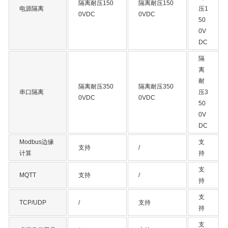
隔离耐压150
隔离耐压150
电源隔离
压1
0VDC
0VDC
50
0V
DC
隔
离
耐
隔离耐压350
隔离耐压350
串口隔离
压3
0VDC
0VDC
50
0V
DC
Modbus边缘
支
支持
/
计算
持
支
MQTT
支持
/
持
支
TCP/UDP
/
支持
持
支