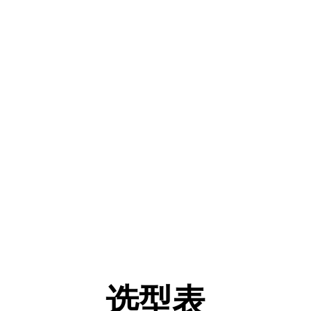
高性能串口服务器
GCOM80-2NET系列产品是广州致远电子专为工业应用领
域数据采集、现场设备联网接入而开发的智能串口物联设
备。产品主器件全国产化，充分考虑工业现场复杂严苛应用
环境，电源与采集通道采用全隔离设计并经过严格工业等级
测试，为数据长期稳定可靠传输与使用提供保障。
选型表