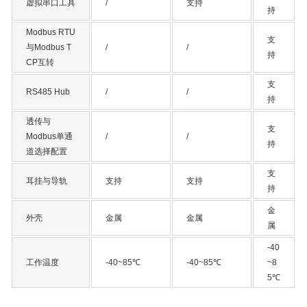
虚拟串口工具
/
支持
持
Modbus RTU
支
与Modbus T
/
/
持
CP互转
支
RS485 Hub
/
/
持
透传与
支
Modbus单通
/
/
持
道选择配置
支
耳挂与导轨
支持
支持
持
金
外壳
金属
金属
属
-40
工作温度
-40~85℃
-40~85℃
~8
5℃