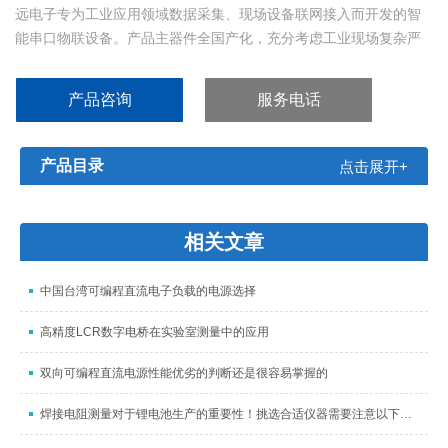
远电子专为工业应用领域数据采集、现场设备联网接入而开发的智
能串口物联设备。产品主器件全国产化，充分考虑工业现场复杂严
苛应用环境，电源与采集通道采用全隔离设计并经过严格工业等级
测试，为数据长期稳定可靠传输与使用提供保障。
产品咨询
服务电话
产品目录
点击展开+
相关文章
中国台湾可编程直流电子负载的电源选择
高精度LCR数字电桥在实验室测量中的应用
双向可编程直流电源性能优劣的判断还是很容易掌握的
焊接电阻测量对于锂电池生产的重要性！挑选合适仪器需要注意以下几点