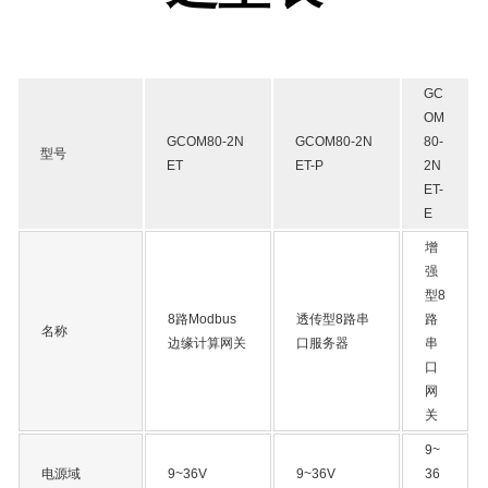
GC
OM
GCOM80-2N
GCOM80-2N
80-
型号
ET
ET-P
2N
ET-
E
增
强
型8
8路Modbus
透传型8路串
路
名称
边缘计算网关
口服务器
串
口
网
关
9~
电源域
9~36V
9~36V
36