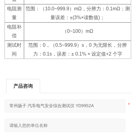
电阻测
范围：（10.0~999.9）mΩ，分辨力：0.1mΩ；测
量
量误差：±(3%×读数值)；
电阻补
（0~100）mΩ
偿
测试时
范围：0，（0.5~999.9）s，0 为无限长，分辨
间
力：0.1s，误差：± 0.1% × 设定值+2 个字
产品咨询