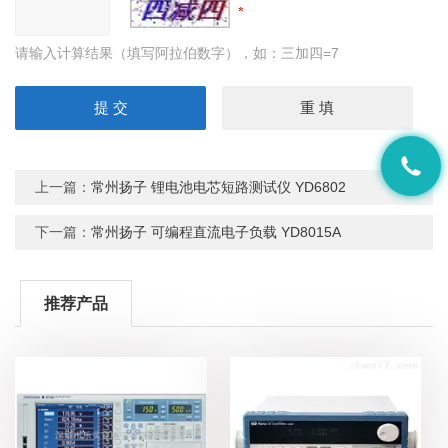
请输入计算结果（填写阿拉伯数字），如：三加四=7
上一篇：
常州扬子 锂电池电芯短路测试仪 YD6802
下一篇：
常州扬子 可编程直流电子负载 YD8015A
推荐产品