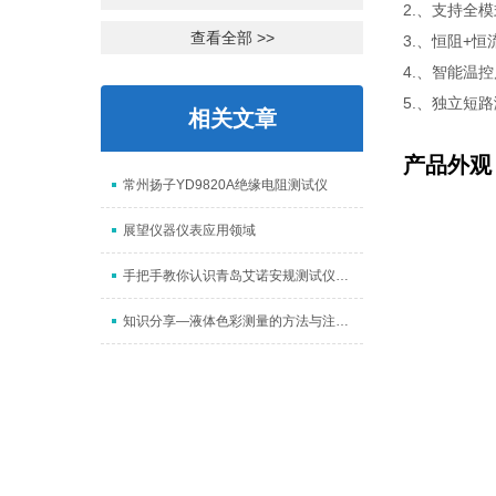
2.、支持全
查看全部 >>
3.、恒阻+
4.、智能温
5.、独立短
相关文章
产品外观
常州扬子YD9820A绝缘电阻测试仪
展望仪器仪表应用领域
手把手教你认识青岛艾诺安规测试仪的使用事项
知识分享—液体色彩测量的方法与注意事项