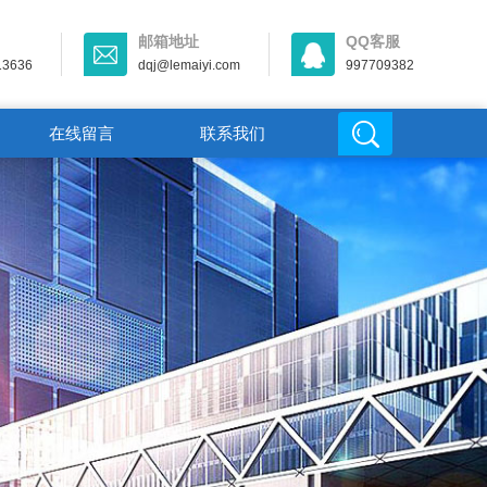
邮箱地址
QQ客服
13636
dqj@lemaiyi.com
997709382
在线留言
联系我们