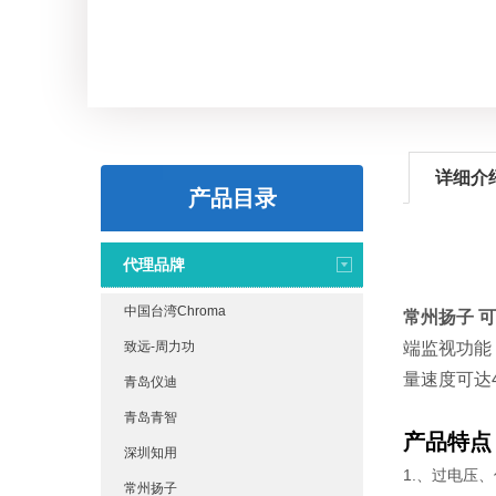
详细介
产品目录
代理品牌
中国台湾Chroma
常州扬子 可
致远-周力功
端监视功能，
量速度可达4
青岛仪迪
青岛青智
产品特点
深圳知用
1.、过电压
常州扬子