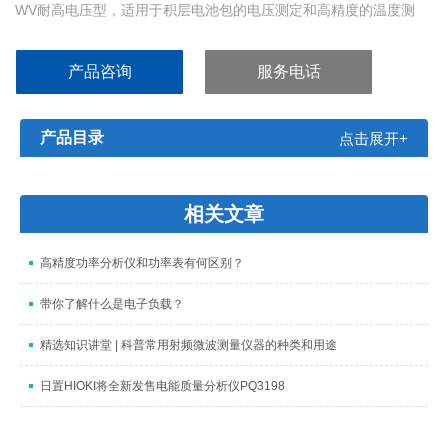
WV耐高电压型，适用于积层电池包的电压测定和高精度的温度测
定。标准通道为20ch，可增加20ch的扩展模块，Z多可扩展至
200ch;GL840可进行电压/温度/湿度/脉冲/逻辑，加速度，一氧化碳
产品咨询
服务电话
多元输入方式。
产品目录
点击展开+
相关文章
高精度功率分析仪和功率表有何区别？
带你了解什么是电子负载？
精选知识讲堂 | 科普常用射频微波测量仪器的种类和用途
日置HIOKI将全新发售电能质量分析仪PQ3198