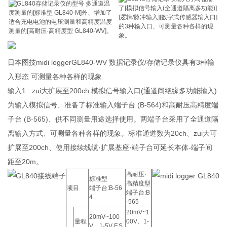
多通道温
了[模拟信号输入(全通道隔离多功能)]
度测量的[标准型 GL840-M]外、增加了
[逻辑/脉冲输入][数字式传感器输入口]
适合充电电池的电压测量和高精度温度
的3种输入口、可测量各种各样的现
测量的[高耐压·高精度型 GL840-WV]。
象。
日本图技midi loggerGL840-WV 数据记录仪/存储记录仪具有3种输
入形态 可测量各种各样的现象
输入1 : zui大扩展至200ch 模拟信号输入口(通道间绝缘多功能输入)
为输入模拟信号、准备了标准输入端子台 (B-564)和高耐压高精度端
子台 (B-565)、供不同测量用途选择使用。两端子台采用了全通道隔
离输入方式、可测量各种各样的现象。标准通道数为20ch、zui大可
扩展至200ch、使用接续线缆·扩展基座·端子台可延长本体-端子间
距至20m。
高耐压·
标准型
高精度型
项目
端子台:B-56
端子台:B
4
-565
20mV~1
20mV~100
量程
00V、1-
V、1-5V F.S.