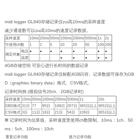
midi logger GL840存储记录仪zui高10ms的采样速度
减少通道数可以zui高10ms的速度记录数据。
采样速度
10ms
20ms
50ms
100ms
200ms
500ms
1s
2s
可使用ch数
1
2
5
10
20
50
100
200
电压
●
●
●
●
●
●
●
●
测定对象
温度
-
-
-
●
●
●
●
●
4GB存储空间 可安心进行长时间的数据记录
midi logger GL840存储记录仪标配4GB闪存。记录数据可保存为GB
D（graphtec binary data）格式、CSV格式。
记录时间例 (模拟信号20ch、2GB记录时)
采样速度
10ms
50ms
100ms
200ms
500ms
1s
10s
GBD格式
31日
77
95日
108日
207日
365日以上
365日以上
CSV格式
3日
11日
16日
21日
54日
109日
365日以上
※
记录时间为估算值。采样速度受使用ch数限制。10ms：1ch、50
ms：5ch、100ms：10ch
重复记录功能
接力记录功能