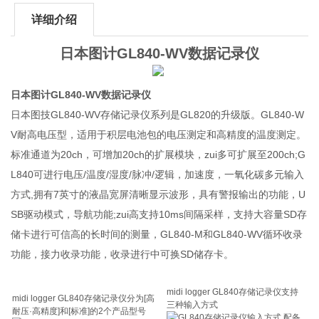
详细介绍
日本图计GL840-WV数据记录仪
日本图计GL840-WV数据记录仪
日本图技GL840-WV存储记录仪系列是GL820的升级版。GL840-W
V耐高电压型，适用于积层电池包的电压测定和高精度的温度测定。
标准通道为20ch，可增加20ch的扩展模块，zui多可扩展至200ch;G
L840可进行电压/温度/湿度/脉冲/逻辑，加速度，一氧化碳多元输入
方式,拥有7英寸的液晶宽屏清晰显示波形，具有警报输出的功能，U
SB驱动模式，导航功能;zui高支持10ms间隔采样，支持大容量SD存
储卡进行可信高的长时间的测量，GL840-M和GL840-WV循环收录
功能，接力收录功能，收录进行中可换SD储存卡。
midi logger GL840存储记录仪支持
midi logger GL840存储记录仪分为[高
三种输入方式
耐压·高精度]和[标准]的2个产品型号
配备