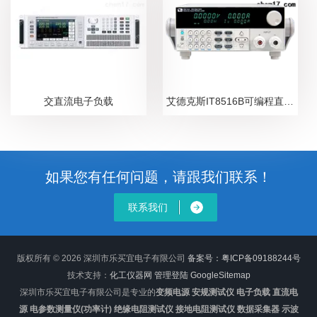
交直流电子负载
艾德克斯IT8516B可编程直流电子负载
如果您有任何问题，请跟我们联系！
联系我们
版权所有 © 2026 深圳市乐买宜电子有限公司
备案号：粤ICP备09188244号
技术支持：
化工仪器网
管理登陆
GoogleSitemap
深圳市乐买宜电子有限公司是专业的
变频电源 安规测试仪 电子负载 直流电
源 电参数测量仪(功率计) 绝缘电阻测试仪 接地电阻测试仪 数据采集器 示波