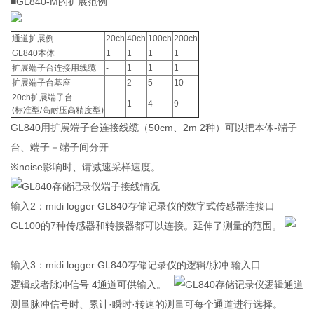
■GL840-M的扩展范例
通道扩展例
20ch
40ch
100ch
200ch
GL840本体
1
1
1
1
扩展端子台连接用线缆
-
1
1
1
扩展端子台基座
-
2
5
10
20ch扩展端子台
-
1
4
9
(标准型/高耐压高精度型)
GL840用扩展端子台连接线缆（50cm、2m 2种）可以把本体-端子
台、端子－端子间分开
※noise影响时、请减速采样速度。
输入2：midi logger GL840存储记录仪的数字式传感器连接口
GL100的7种传感器和转接器都可以连接。延伸了测量的范围。
输入3：midi logger GL840存储记录仪的逻辑/脉冲 输入口
逻辑或者脉冲信号 4通道可供输入。
测量脉冲信号时、累计·瞬时·转速的测量可每个通道进行选择。