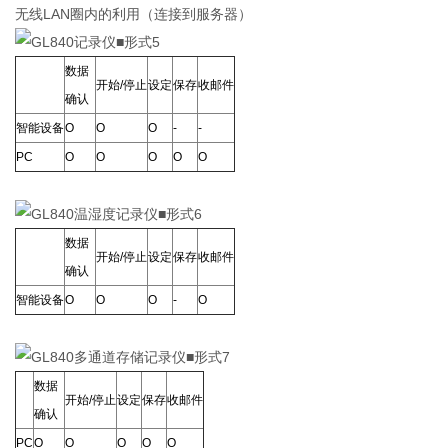
无线LAN圈内的利用（连接到服务器）
■形式5
数据
开始/停止
设定
保存
收邮件
确认
智能设备
Ο
Ο
Ο
-
-
PC
Ο
Ο
Ο
Ο
Ο
■形式6
数据
开始/停止
设定
保存
收邮件
确认
智能设备
Ο
Ο
Ο
-
Ο
■形式7
数据
开始/停止
设定
保存
收邮件
确认
PC
Ο
Ο
Ο
Ο
Ο