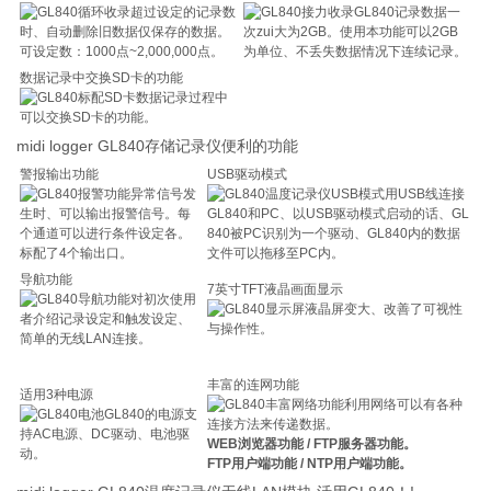
超过设定的记录数
GL840记录数据一
时、自动删除旧数据仅保存的数据。
次zui大为2GB。使用本功能可以2GB
可设定数：1000点~2,000,000点。
为单位、不丢失数据情况下连续记录。
数据记录中交换SD卡的功能
数据记录过程中
可以交换SD卡的功能。
midi logger GL840存储记录仪便利的功能
警报输出功能
USB驱动模式
异常信号发
用USB线连接
生时、可以输出报警信号。每
GL840和PC、以USB驱动模式启动的话、GL
个通道可以进行条件设定各。
840被PC识别为一个驱动、GL840内的数据
标配了4个输出口。
文件可以拖移至PC内。
导航功能
7英寸TFT液晶画面显示
对初次使用
液晶屏变大、改善了可视性
者介绍记录设定和触发设定、
与操作性。
简单的无线LAN连接。
丰富的连网功能
适用3种电源
利用网络可以有各种
GL840的电源支
连接方法来传递数据。
持AC电源、DC驱动、电池驱
WEB浏览器功能 / FTP服务器功能。
动。
FTP用户端功能 / NTP用户端功能。