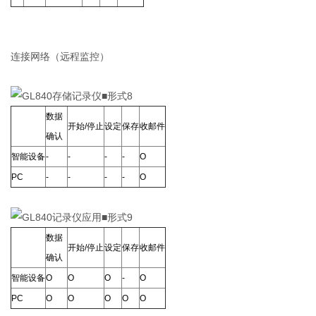
连接网络（远程监控）
■形式8
数据
开始/停止
设定
保存
收邮件
确认
智能设备
-
-
-
-
Ο
PC
-
-
-
-
Ο
■形式9
数据
开始/停止
设定
保存
收邮件
确认
智能设备
Ο
Ο
Ο
-
Ο
PC
Ο
Ο
Ο
Ο
Ο