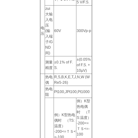
5 V/F.S.
zui
大输
入电
压
电
(输
60V
300Vp-p
压
入端
子/G
ND
间)
±(0.05%
测量
±0.1% of F.
of F.S. +
精度
S.
10μV)
热电
R,S,B,K,E,T,J,N,W (W
偶
Re5-26)
热电
Pt100,JPt100,Pt1000
阻
例）K型
热电偶
时 （T
例）K型热电
S:温度）
偶时 （TS:
-200<=
温度）
ＴＳ<=-
-200<=ＴＳ<
100
=-100