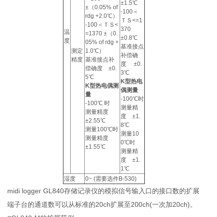
±1.5℃
±（0.05% of
-100＜
rdg +2.0℃）
ＴＳ<=1
-100＜ＴＳ<
370
温
=1370 ±（0.
±0.8℃
度
05% of rdg +
基准接点
测定
1.0℃）
补偿确
精度
基准接点补
度 ±0.
偿确度 ±0.
3℃
5℃
K型热电
K型热电偶测
偶测量
量
-100℃时
-100℃ 时
测量精
测量精度
度 ±1.
±2.55℃
8℃
测量100℃时
测量10
测量精度
0℃时
±1.55℃
测量精
度 ±1.
1℃
湿度
0~ (需要选件B-530)
midi logger GL840存储记录仪的模拟信号输入口的接口数的扩展
端子台的通道数可以从标准的20ch扩展至200ch(一次加20ch)。