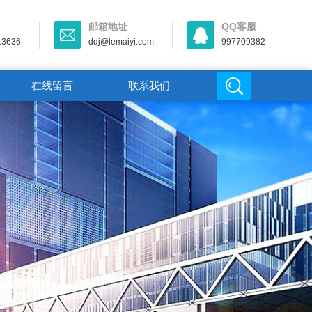
邮箱地址
QQ客服
13636
dqj@lemaiyi.com
997709382
在线留言
联系我们