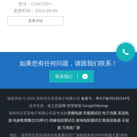
列以其*的混合列表功能可全面
型号：CH9733P+
应用于
更新时间：2024-09-09
VOOC,VIVO,SFCP,FCP,SCP,PD3.0+USBpps，
PD2.0，QC2.0，QC3.0,
查看详情
QC4+，MTK PE2.0，D+D-等各
类快充协议充电器的测试，为广
大用户带来好的测量体验。
如果您有任何问题，请跟我们联系！
联系我们
版权所有 © 2026 深圳市乐买宜电子有限公司
备案号：粤ICP备09188244号
技术支持：
化工仪器网
管理登陆
GoogleSitemap
深圳市乐买宜电子有限公司是专业的
变频电源 安规测试仪 电子负载 直流电
源 电参数测量仪(功率计) 绝缘电阻测试仪 接地电阻测试仪 数据采集器 示波
器 万用表厂家
地址：深圳市宝安区福永街道凤凰社区广深路福永段109号锦灏大厦1805